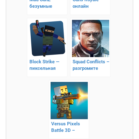
безумные
онлайн
стрелялки
выживание на
онлайн
острове
Block Strike —
Squad Conflicts –
пиксельная
разгромите
война
врагов
Versus Pixels
Battle 3D –
онлайн