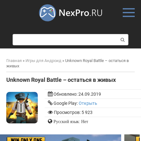
Skip
to
content
П
о
и
с
Главная
»
Игры для Андроид
»
Unknown Royal Battle – остаться в
к
живых
:
Unknown Royal Battle – остаться в живых
Обновлено:
24.09.2019
Google Play:
Открыть
Просмотров: 5 923
Русский язык: Нет