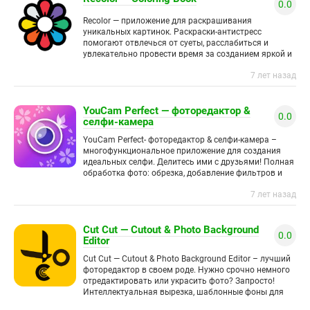
0.0
Recolor — приложение для раскрашивания
уникальных картинок. Раскраски-антистресс
помогают отвлечься от суеты, расслабиться и
увлекательно провести время за созданием яркой и
красочной иллюстрации. рисс Игра предлагает
7 лет назад
более десятка тематических
YouCam Perfect — фоторедактор &
0.0
селфи-камера
YouCam Perfect- фоторедактор & селфи-камера –
многофункциональное приложение для создания
идеальных селфи. Делитесь ими с друзьями! Полная
обработка фото: обрезка, добавление фильтров и
накладывание эффектов. Создавайте короткие
7 лет назад
видео, чтобы оживить
Cut Cut — Cutout & Photo Background
0.0
Editor
Cut Cut — Cutout & Photo Background Editor – лучший
фоторедактор в своем роде. Нужно срочно немного
отредактировать или украсить фото? Запросто!
Интеллектуальная вырезка, шаблонные фоны для
ваших фото, более