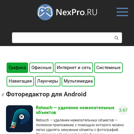
Skip
to
content
П
о
и
с
к
:
Графика
Офисные
Интернет и сеть
Системные
Навигация
Лаунчеры
Мультимедиа
Фоторедактор для Android
Retouch — удаление нежелательных
3.67
объектов
Retouch — удаление нежелательных объектов —
полезное приложение, с помощью которого можно
легко удалять ненужные объекты с фотографий.