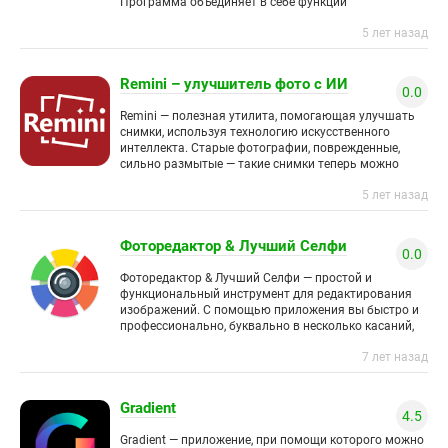
Программа объединяет в себе функции
продвинутого фоторедактора и ретушера снимков.
5 лет назад
Часто бывает,
Remini – улучшитель фото с ИИ
0.0
Remini — полезная утилита, помогающая улучшать
снимки, используя технологию искусственного
интеллекта. Старые фотографии, поврежденные,
сильно размытые — такие снимки теперь можно
преобразовать, придав им четкость, резкость и
5 лет назад
более высокое качество.
Фоторедактор & Лучший Селфи
0.0
Фоторедактор & Лучший Селфи — простой и
функциональный инструмент для редактирования
изображений. С помощью приложения вы быстро и
профессионально, буквально в несколько касаний,
улучшите фотографии и селфи. Украшайте
7 лет назад
Gradient
4.5
Gradient — приложение, при помощи которого можно