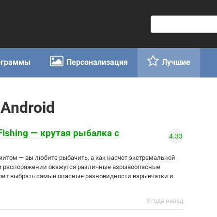
П
о
и
с
ограммы
Персонализация
Лучшие
к
:
Android
Fishing — крутая рыбалка с
4.33
митом — вы любите рыбачить, а как насчет экстремальной
ем распоряжении окажутся различные взрывоопасные
оит выбрать самые опасные разновидности взрывчатки и
3 года назад