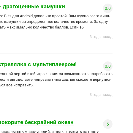
z — драгоценные камушки
0.0
d Blitz для Android довольно простой. Вам нужно всего лишь
е камушки за определенное количество времени. За одну
ать максимально количество баллов. Если вы
3 года назад
 стрелялка с мультиплеером!
0.0
тельной чертой этой игры является возможность попробовать
, если вы сделаете неправильный ход, вы сможете вернуться
ься все исправить.
3 года назад
покорите бескрайний океан
5
рикладывать массу усилий, с целью выжить на плоту,