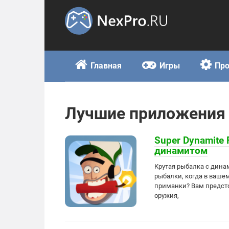
Skip
to
content
Главная
Игры
Пр
Лучшие приложения 
Super Dynamite 
динамитом
Крутая рыбалка с дина
рыбалки, когда в ваш
приманки? Вам предст
оружия,