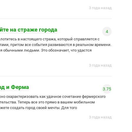
3 года назад
ойте на страже города
4
плотитесь в настоящего стража, который справляется с
ами, притом все события развиваются в реальном времени.
 обычными людьми. Это обозначает, что удастся
3 года назад
од и Ферма
3.75
жно охарактеризовать как удачное сочетание фермерского
ительства. Теперь все это прямо в вашем мобильном
жете создать город своей мечты. Для того
3 года назад