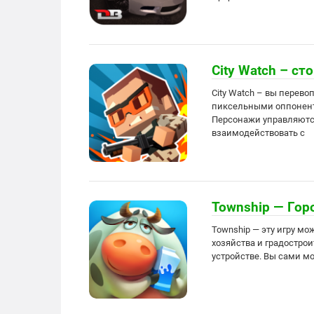
City Watch – ст
City Watch – вы перево
пиксельными оппонент
Персонажи управляются
взаимодействовать с
Township — Гор
Township — эту игру мо
хозяйства и градостро
устройстве. Вы сами мо