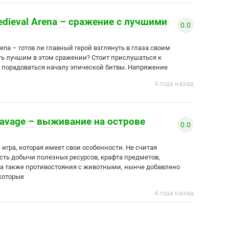
Medieval Arena – сражение с лучшими
0.0
 Arena – готов ли главный герой взглянуть в глаза своим
ть лучшим в этом сражении? Стоит прислушаться к
 порадоваться началу эпической битвы. Напряжение
4 года назад
 Savage – выживание на острове
0.0
игра, которая имеет свои особенности. Не считая
есть добычи полезных ресурсов, крафта предметов,
 а также противостояния с животными, нынче добавлено
которые
4 года назад