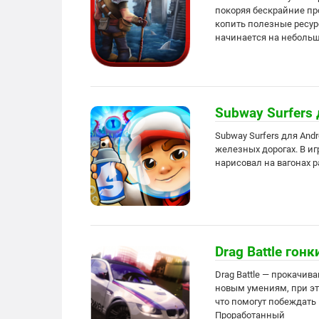
покоряя бескрайние пр
копить полезные ресур
начинается на неболь
Subway Surfers
Subway Surfers для And
железных дорогах. В и
нарисовал на вагонах р
Drag Battle гонк
Drag Battle — прокачив
новым умениям, при эт
что помогут побеждать
Проработанный