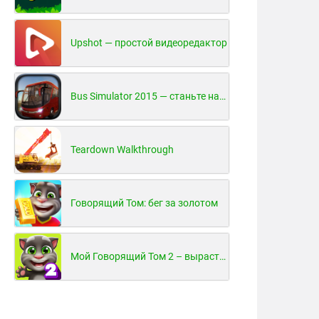
Upshot — простой видеоредактор
Bus Simulator 2015 — станьте настоящим водителем автобуса!
Teardown Walkthrough
Говорящий Том: бег за золотом
Мой Говорящий Том 2 – вырасти и воспитай своего котенка