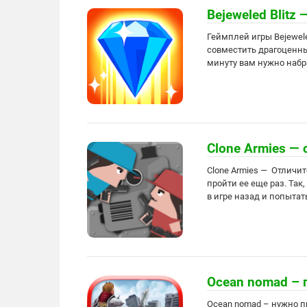
Bejeweled Blit
Геймплей игры Bejewele
совместить драгоценны
минуту вам нужно набр
Clone Armies —
Clone Armies — Отличи
пройти ее еще раз. Так
в игре назад и попытат
Ocean nomad – 
Ocean nomad – нужно п