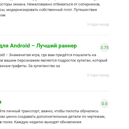
осторы океана. Немаловажно отбиваться от соперников,
сы, модернизировать собственный плот. Путешествие
шом
3 года назад
 для Android – Лучший раннер
3.75
roid – Знаменитая игра, где вам придётся пошалить на
гре вашим персонажем является подросток хулиган, который
азные графиты. За хулиганство за
3 года назад
и
0.0
айте личный транспорт, важно, чтобы пилоты обучались
ом ценно создавать дополнительные детали по чертежам,
 в гонке. Каждую неделю выходят обновления.