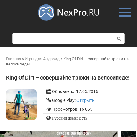
Skip
to
content
П
о
и
с
Главная
»
Игры для Андроид
»
King Of Dirt – совершайте трюки на
к
велосипеде!
:
King Of Dirt – совершайте трюки на велосипеде!
Обновлено:
17.05.2016
Google Play:
Открыть
Просмотров: 16 065
Русский язык: Есть