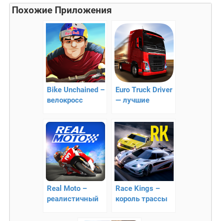
Похожие Приложения
Bike Unchained –
Euro Truck Driver
велокросс
— лучшие
дальнобойщики
для Android
Real Moto –
Race Kings –
реалистичный
король трассы
заезд