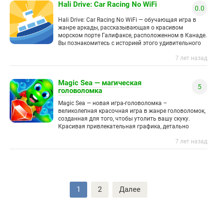
Hali Drive: Car Racing No WiFi
0.0
Hali Drive: Car Racing No WiFi — обучающая игра в
жанре аркады, рассказывающая о красивом
морском порте Галифаксе, расположенном в Канаде.
Вы познакомитесь с историей этого удивительного
города и узнаете
7 лет назад
Magic Sea — магическая
5
головоломка
Magic Sea — новая игра-головоломка –
великолепная красочная игра в жанре головоломок,
созданная для того, чтобы утолить вашу скуку.
Красивая привлекательная графика, детально
проработанная анимация – все это
7 лет назад
Пагинация
1
2
Далее
записей