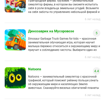
Пригородная ферма: грузовик — увлекательный
симулятор фермы, в котором вы сможете испытать
себя в роли владельца земельных угодий. Возьмите
на себя заботы по управлению небольшой фермой и
превратите ее в
6 лет назад
Динозаврик на Мусоровозе
5
Dinosaur Garbage Truck Games for kids — красочная
занимательная обучающая игра, которая научит
малыша бережно относиться к окружающему миру и
приучит к соблюдению чистоты. Выберите один из
пяти доступных мусоровозов
6 лет назад
Natoons
4.4
Natoons — занимательный симулятор с красочной
графикой, который поможет ребенку больше узнать
об окружающем мире и населяющих Землю
животных. Сканируйте веселых обитателей планеты
при помощи функции дополненной реальности,
6 лет назад
создавайте селфи