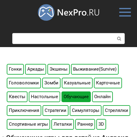
Skip
to
content
П
о
и
с
к
:
Гонки
Аркады
Экшены
Выживание(Survive)
Головоломки
Зомби
Казуальные
Карточные
Квесты
Настольные
Обучающие
Онлайн
Приключения
Стратегии
Симуляторы
Стрелялки
Спортивные игры
Леталки
Раннер
3D