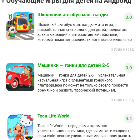
Обучающие игры для детей на Андроид
Школьный автобус мал. панды
0.0
Школьный автобус мал. панды — эта игра,
разработанная специально для детей, предлагает
захватывающий и интерактивный геймплей,
который помогает развивать логическое мышление
и внимание. Главным героем игры является
3 года назад
маленькая панда-школьник. Задача
Машинки — гонки для детей 2-5
0.0
Машинки — гонки для детей 2-5 — увлекательная
казуальная игра с элементами гоночного
платформера поможет не только весело провести
время, но и развить творческий потенциал,
фантазию, моторику и логическое мышление
3 года назад
Toca Life World
4.4
Toca Life World — перед вами огромная
увлекательная песочница, где вы можете создавать
свои собственные уникальные миры и проигрывать