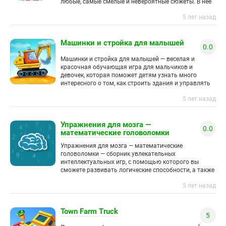
любые, самые смелые и невероятные сюжеты. В нее
входят все игровые
5 лет назад
Машинки и стройка для малышей
0.0
Машинки и стройка для малышей — веселая и
красочная обучающая игра для мальчиков и
девочек, которая поможет детям узнать много
интересного о том, как строить здания и управлять
машинами. Малыши
5 лет назад
Упражнения для мозга —
0.0
математические головоломки
Упражнения для мозга — математические
головоломки — сборник увлекательных
интеллектуальных игр, с помощью которого вы
сможете развивать логические способности, а также
тренировать память, внимание, сообразительность
5 лет назад
и скорость реакции. Кто сказал,
Town Farm Truck
5