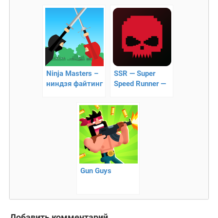
Ninja Masters –
SSR — Super
ниндзя файтинг
Speed Runner —
трудный
платформер!
Gun Guys
Добавить комментарий