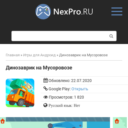
Skip
to
content
П
о
и
с
Главная
»
Игры для Андроид
»
Динозаврик на Мусоровозе
к
:
Динозаврик на Мусоровозе
Обновлено:
22.07.2020
Google Play:
Открыть
Просмотров: 1 820
Русский язык: Нет