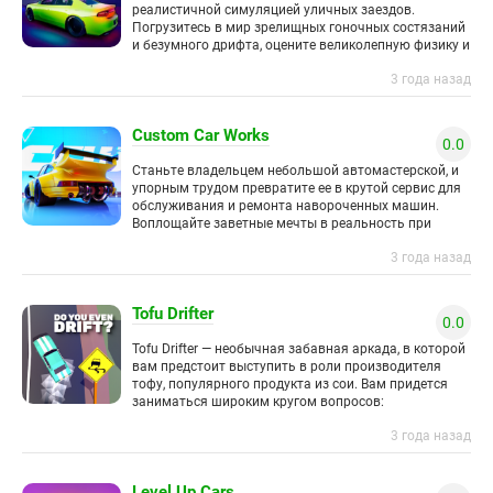
реалистичной симуляцией уличных заездов.
Погрузитесь в мир зрелищных гоночных состязаний
и безумного дрифта, оцените великолепную физику и
ощутите мощный прилив адреналина. Вас ждет
3 года назад
огромный
Custom Car Works
0.0
Станьте владельцем небольшой автомастерской, и
упорным трудом превратите ее в крутой сервис для
обслуживания и ремонта навороченных машин.
Воплощайте заветные мечты в реальность при
помощи увлекательной головоломки в жанре «три
3 года назад
Tofu Drifter
0.0
Tofu Drifter — необычная забавная аркада, в которой
вам предстоит выступить в роли производителя
тофу, популярного продукта из сои. Вам придется
заниматься широким кругом вопросов:
производством продукции, улучшением автопарка,
3 года назад
гаража
Level Up Cars