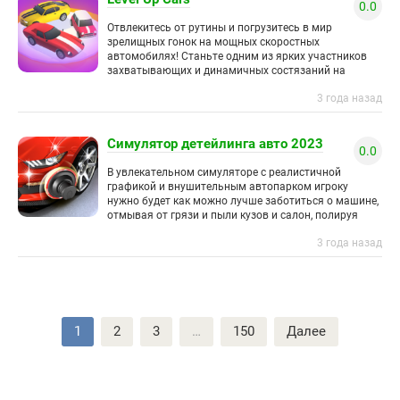
0.0
Отвлекитесь от рутины и погрузитесь в мир
зрелищных гонок на мощных скоростных
автомобилях! Станьте одним из ярких участников
захватывающих и динамичных состязаний на
легендарных машинах в занимательной гоночной
3 года назад
аркаде. Соревнуйтесь
Симулятор детейлинга авто 2023
0.0
В увлекательном симуляторе с реалистичной
графикой и внушительным автопарком игроку
нужно будет как можно лучше заботиться о машине,
отмывая от грязи и пыли кузов и салон, полируя
бамперы и нанося
3 года назад
Пагинация
1
2
3
…
150
Далее
записей