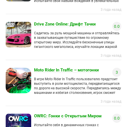
Испытайте свои навыки вождения в увлекательных
гонках с реалистичной физикой и интуитивно
3 года назад
понятным управлением. Выберите понравившуюся
Drive Zone Online: Дрифт Тачки
0.0
Садитесь за руль мощной машины и отправляйтесь
в захватывающее путешествие по огромному
открытому миру. Исследуйте бесконечные улицы
гигантского мегаполиса, изучайте локации жаркой
пустыни, заброшенных ангаров, пляжей и порта.
3 года назад
Принимайте участие
Moto Rider In Traffic – мотогонки
3
В игре Moto Rider In Traffic пользователю предстоит
выступить в роли мотоциклиста, передвигающегося
по дороге на высокой скорости. Передвигаясь между
машинами и избегая столкновения, игрок сможет
зарабатывать внутриигровую валюту, которую
3 года назад
OWRC: Гонки с Открытым Миром
0.0
Испытайте себя в динамичных гонках с