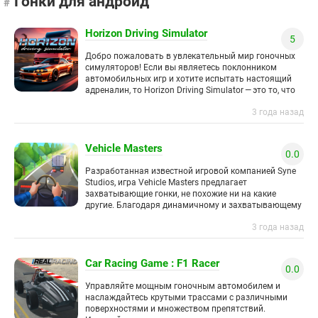
Гонки для андроид
Horizon Driving Simulator
5
Добро пожаловать в увлекательный мир гоночных
симуляторов! Если вы являетесь поклонником
автомобильных игр и хотите испытать настоящий
адреналин, то Horizon Driving Simulator — это то, что
вам нужно. Эта захватывающая игра для
3 года назад
Vehicle Masters
0.0
Разработанная известной игровой компанией Syne
Studios, игра Vehicle Masters предлагает
захватывающие гонки, не похожие ни на какие
другие. Благодаря динамичному и захватывающему
окружению геймеры могут исследовать множество
3 года назад
трасс и уровней,
Car Racing Game : F1 Racer
0.0
Управляйте мощным гоночным автомобилем и
наслаждайтесь крутыми трассами с различными
поверхностями и множеством препятствий.