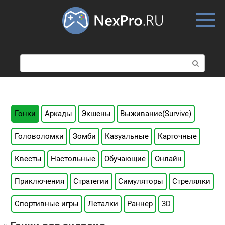
Skip
to
content
П
о
и
с
к
:
Гонки
Аркады
Экшены
Выживание(Survive)
Головоломки
Зомби
Казуальные
Карточные
Квесты
Настольные
Обучающие
Онлайн
Приключения
Стратегии
Симуляторы
Стрелялки
Спортивные игры
Леталки
Раннер
3D