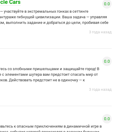
cle Cars
0.0
 — участвуйте в экстремальных гонках в сеттинге
антураже гибнущей цивилизации. Ваша задача — управляя
м, выполнить задание и добраться до цели, пробивая себе
3 года назад
0.0
йтесь со злобными пришельцами и защищайте город! В
с элементами шутера вам предстоит спасать мир от
ков. Действовать предстоит не в одиночку — к
3 года назад
0.0
отовьтесь к опасным приключениям в динамичной игре в
сиса, события которой происходят в далеком будущем.