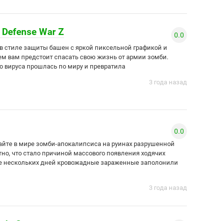
: Defense War Z
0.0
 стиле защиты башен с яркой пиксельной графикой и
м вам предстоит спасать свою жизнь от армии зомби.
 вируса прошлась по миру и превратила
3 года назад
0.0
йте в мире зомби-апокалипсиса на руинах разрушенной
но, что стало причиной массового появления ходячих
ие нескольких дней кровожадные зараженные заполонили
3 года назад