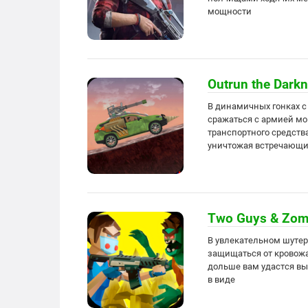
мощности
Outrun the Darkn
В динамичных гонках с
сражаться с армией м
транспортного средств
уничтожая встречающи
Two Guys & Zomb
В увлекательном шутер
защищаться от кровож
дольше вам удастся вы
в виде