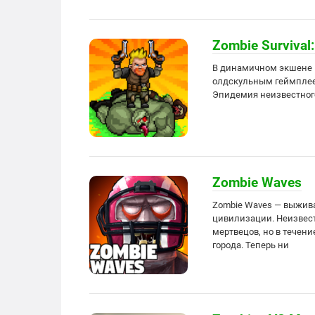
Zombie Survival
В динамичном экшене в
олдскульным геймплее
Эпидемия неизвестного
Zombie Waves
Zombie Waves — выжива
цивилизации. Неизвест
мертвецов, но в течен
города. Теперь ни