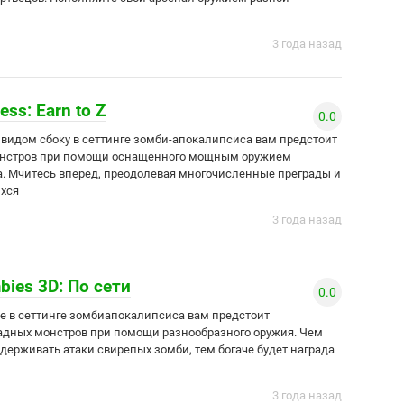
3 года назад
ess: Earn to Z
0.0
 видом сбоку в сеттинге зомби-апокалипсиса вам предстоит
онстров при помощи оснащенного мощным оружием
а. Мчитесь вперед, преодолевая многочисленные преграды и
хся
3 года назад
ies 3D: По сети
0.0
е в сеттинге зомбиапокалипсиса вам предстоит
адных монстров при помощи разнообразного оружия. Чем
держивать атаки свирепых зомби, тем богаче будет награда
3 года назад