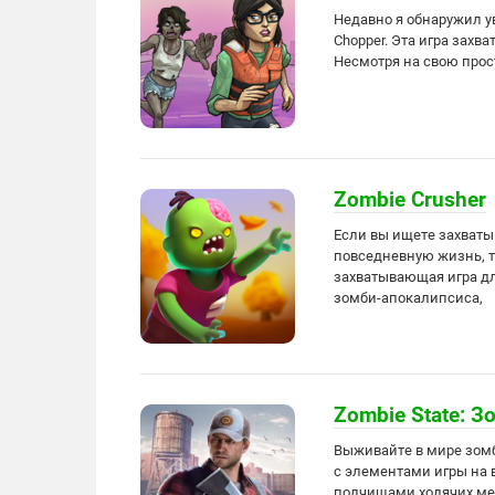
Недавно я обнаружил у
Chopper. Эта игра захв
Несмотря на свою прост
Zombie Crusher
Если вы ищете захваты
повседневную жизнь, то
захватывающая игра для
зомби-апокалипсиса,
Zombie State: 
Выживайте в мире зом
с элементами игры на 
полчищами ходячих ме