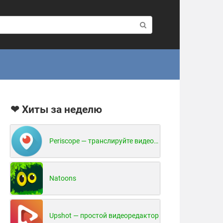
❤ Хиты за неделю
Periscope — транслируйте видео в реальном времени!
Natoons
Upshot — простой видеоредактор