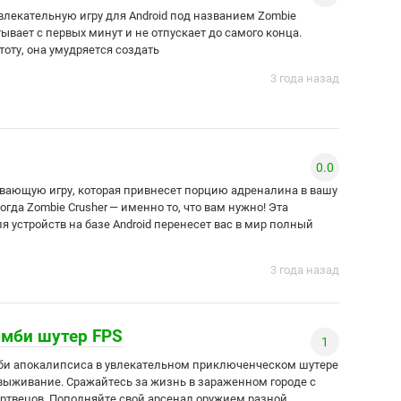
влекательную игру для Android под названием Zombie
атывает с первых минут и не отпускает до самого конца.
оту, она умудряется создать
3 года назад
0.0
вающую игру, которая привнесет порцию адреналина в вашу
гда Zombie Crusher — именно то, что вам нужно! Эта
 устройств на базе Android перенесет вас в мир полный
3 года назад
Зомби шутер FPS
1
би апокалипсиса в увлекательном приключенческом шутере
выживание. Сражайтесь за жизнь в зараженном городе с
ртвецов. Пополняйте свой арсенал оружием разной