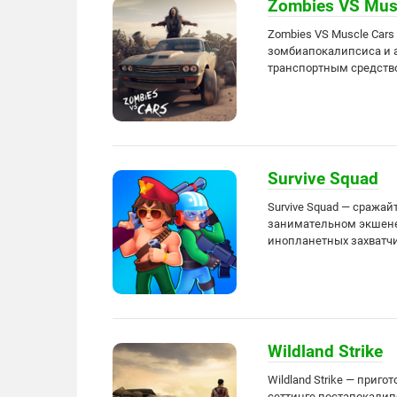
Zombies VS Mus
Zombies VS Muscle Cars
зомбиапокалипсиса и 
транспортным средство
Survive Squad
Survive Squad — сража
занимательном экшене 
инопланетных захватчи
Wildland Strike
Wildland Strike — приг
сеттинге постапокалип