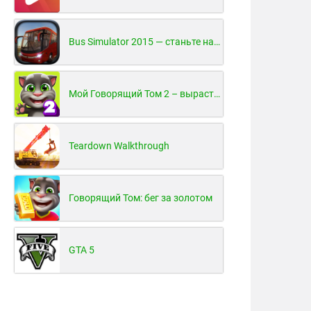
Bus Simulator 2015 — станьте настоящим водителем автобуса!
Мой Говорящий Том 2 – вырасти и воспитай своего котенка
Teardown Walkthrough
Говорящий Том: бег за золотом
GTA 5