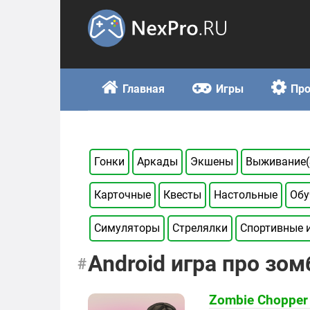
Skip
to
content
Главная
Игры
Пр
Гонки
Аркады
Экшены
Выживание(S
Карточные
Квесты
Настольные
Об
Симуляторы
Стрелялки
Спортивные 
Android игра про зом
Zombie Chopper