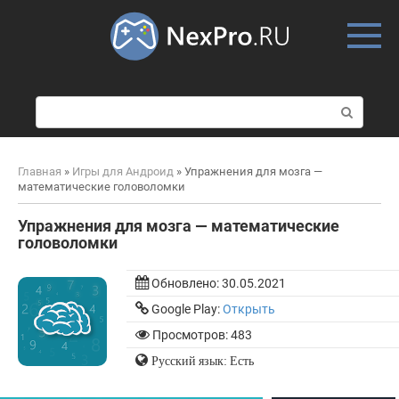
Skip
to
content
П
о
и
с
Главная
»
Игры для Андроид
»
Упражнения для мозга —
к
математические головоломки
:
Упражнения для мозга — математические
головоломки
Обновлено:
30.05.2021
Google Play:
Открыть
Просмотров: 483
Русский язык: Есть