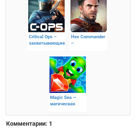
Critical Ops –
Hex Commander
захватывающие
–
сражения в
захватывающая
онлайн режиме!
стратегия
Magic Sea —
магическая
головоломка
Комментарии: 1