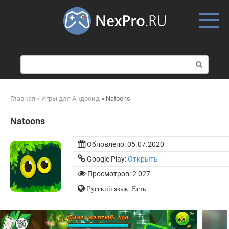
Skip
to
content
П
о
и
с
Главная
»
Игры для Андроид
»
Natoons
к
:
Natoons
Обновлено:
05.07.2020
Google Play:
Открыть
Просмотров: 2 027
Русский язык: Есть