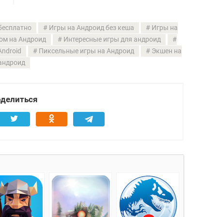
бесплатно
Игры на Андроид без кеша
Игры на
ом на Андроид
Интересные игры для андроид
Android
Пиксельные игры на Андроид
Экшен на
андроид
делиться