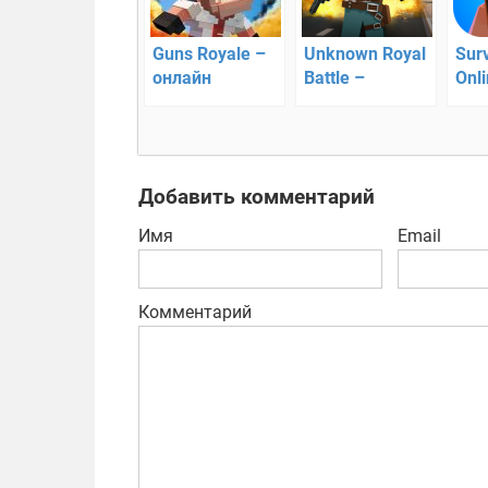
Guns Royale –
Unknown Royal
Surv
онлайн
Battle –
Onl
выживание на
остаться в
выж
острове
живых
онл
Добавить комментарий
Имя
Email
Комментарий