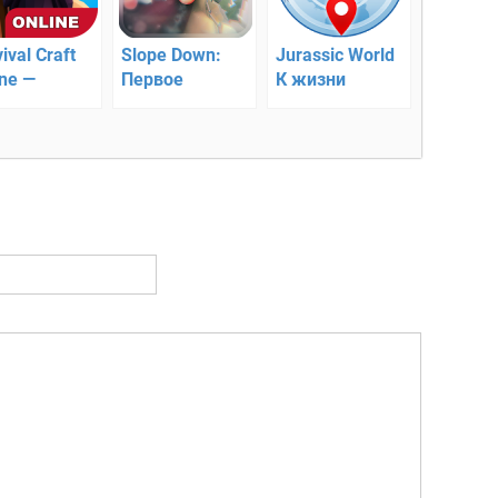
ival Craft
Slope Down:
Jurassic World
ine —
Первое
К жизни
ивание
Путешествие
айн