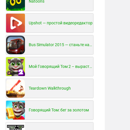
Natoons
Upshot — простой видеоредактор
Bus Simulator 2015 — станьте настоящим водителем автобуса!
Мой Говорящий Том 2 – вырасти и воспитай своего котенка
Teardown Walkthrough
Говорящий Том: бег за золотом