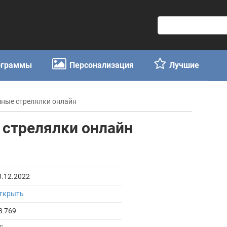
П
о
и
с
ограммы
Персонализация
Лучшие
к
:
мные стрелялки онлайн
 стрелялки онлайн
0.12.2022
ткрыть
8 769