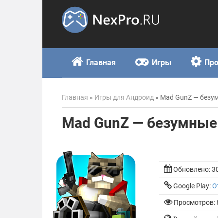
Skip
to
content
Главная
Игры
Пр
Главная
»
Игры для Андроид
»
Mad GunZ — безу
Mad GunZ — безумные
Обновлено:
3
Google Play:
О
Просмотров: 