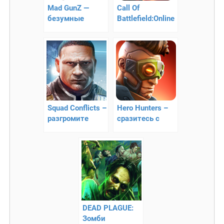
Mad GunZ —
Call Of
безумные
Battlefield:Online
стрелялки
FPS — 3D зомби
онлайн
апокалипсис
Squad Conflicts –
Hero Hunters –
разгромите
сразитесь с
врагов
врагами
DEAD PLAGUE:
Зомби