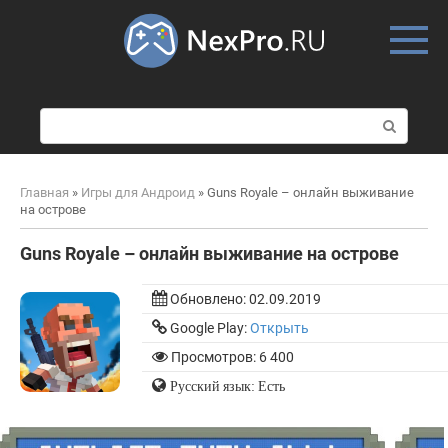
Skip
to
content
П
о
и
с
Главная
»
Игры для Андроид
»
Guns Royale – онлайн выживание
к
на острове
:
Guns Royale – онлайн выживание на острове
Обновлено:
02.09.2019
Google Play:
Открыть
Просмотров: 6 400
Русский язык: Есть