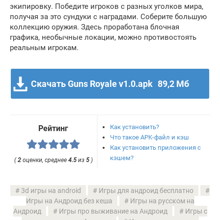
экипировку. Победите игроков с разных уголков мира,
получая за это сундуки с наградами. Соберите большую
коллекцию оружия. Здесь проработана блочная
графика, необычные локации, можно противостоять
реальным игрокам.
Скачать Guns Royale v1.0.apk
89,2 Мб
Как установить?
Рейтинг
Что такое APK-файл и кэш
Как установить приложения с
кэшем?
(
2
оценки, среднее
4.5
из
5
)
3d игры на android
Игры для андроид бесплатно
Игры на Андроид без кеша
Игры на русском на
Андроид
Игры про выживание на Андроид
Игры с