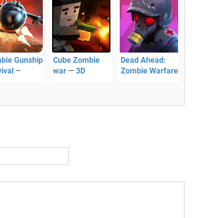
bie Gunship
Cube Zombie
Dead Ahead:
ival –
war — 3D
Zombie Warfare
чтожайте
стрелялка на
— война против
би с
выживание
зомби!
духа!