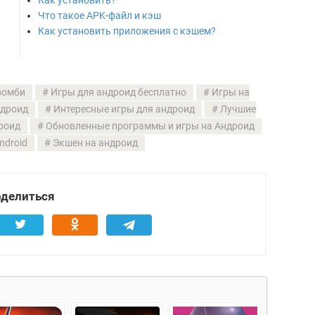
Как установить?
Что такое APK-файл и кэш
Как установить приложения с кэшем?
 зомби
Игры для андроид бесплатно
Игры на
ндроид
Интересные игры для андроид
Лучшие
роид
Обновленные программы и игры на Андроид
ndroid
Экшен на андроид
делиться