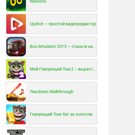
Natoons
Upshot — простой видеоредактор
Bus Simulator 2015 — станьте настоящим водителем автобуса!
Мой Говорящий Том 2 – вырасти и воспитай своего котенка
Teardown Walkthrough
Говорящий Том: бег за золотом