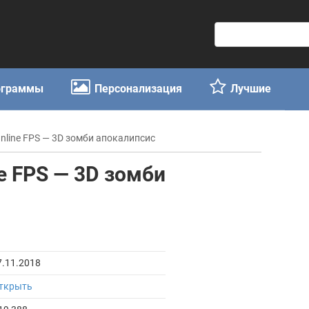
П
о
и
с
ограммы
Персонализация
Лучшие
к
:
d:Online FPS — 3D зомби апокалипсис
ine FPS — 3D зомби
7.11.2018
ткрыть