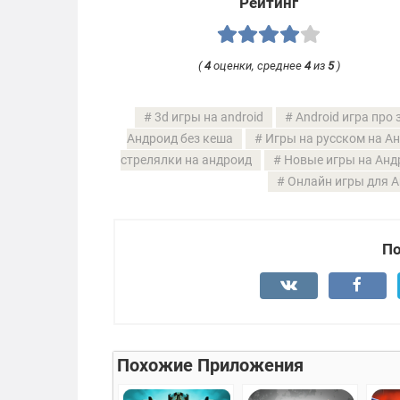
Рейтинг
(
4
оценки, среднее
4
из
5
)
3d игры на android
Android игра про
Андроид без кеша
Игры на русском на А
стрелялки на андроид
Новые игры на Анд
Онлайн игры для A
По
Похожие Приложения