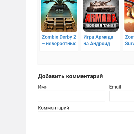
Zombie Derby 2
Игра Армада
Zom
– невероятные
на Андроид
Surv
гонки
уни
зом
воз
Добавить комментарий
Имя
Email
Комментарий