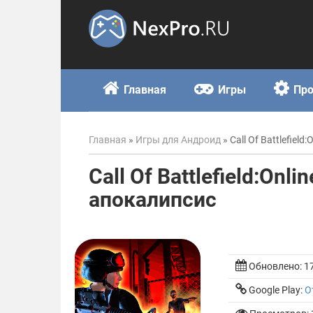
Skip
to
content
Главная
Игры
Пр
Главная
»
Игры для Андроид
»
Call Of Battlefiel
Call Of Battlefield:Onl
апокалипсис
Обновлено:
1
Google Play:
О