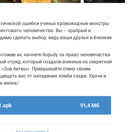
за трагической ошибки ученых кровожадные монстры
ничтожать человечество. Вы – храбрый и
димо сделать выбор, ведь ваши друзья и близкие
ичтожив их, начнете борьбу за право человечества
ный отряд, который создали военные на секретной
и «Зов битвы». Прикрывайте спину своим
щищать вас от нападения зомби сзади. Удачи и
а жизнь!
.1.apk
91,4 Мб