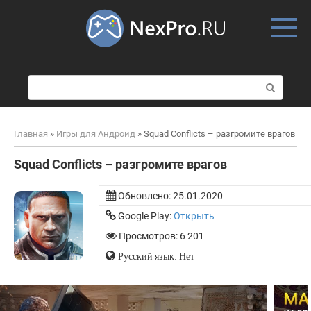
Skip
to
content
П
о
и
с
Главная
»
Игры для Андроид
»
Squad Conflicts – разгромите врагов
к
:
Squad Conflicts – разгромите врагов
Обновлено:
25.01.2020
Google Play:
Открыть
Просмотров: 6 201
Русский язык: Нет