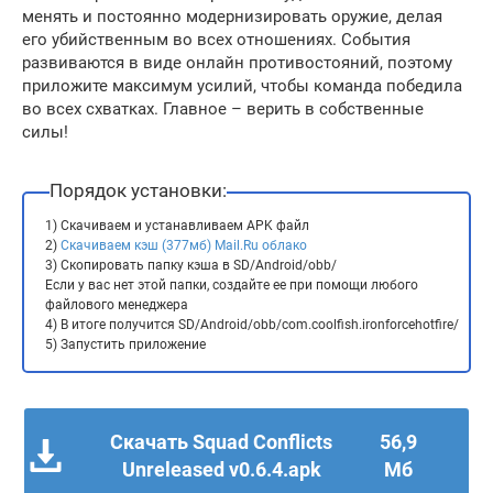
менять и постоянно модернизировать оружие, делая
его убийственным во всех отношениях. События
развиваются в виде онлайн противостояний, поэтому
приложите максимум усилий, чтобы команда победила
во всех схватках. Главное – верить в собственные
силы!
Порядок установки:
1) Скачиваем и устанавливаем APK файл
2)
Скачиваем кэш (377мб) Mail.Ru облако
3) Скопировать папку кэша в SD/Android/obb/
Если у вас нет этой папки, создайте ее при помощи любого
файлового менеджера
4) В итоге получится SD/Android/obb/com.coolfish.ironforcehotfire/
5) Запустить приложение
Скачать Squad Conflicts
56,9
Unreleased v0.6.4.apk
Мб