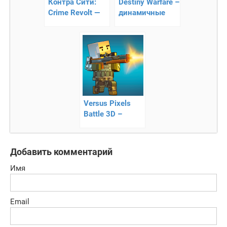
Контра Сити:
Destiny Warfare –
Crime Revolt —
динамичные
онлайн
онлайн
сражения
Versus Pixels
Battle 3D –
онлайн
противостояние
Добавить комментарий
Имя
Email