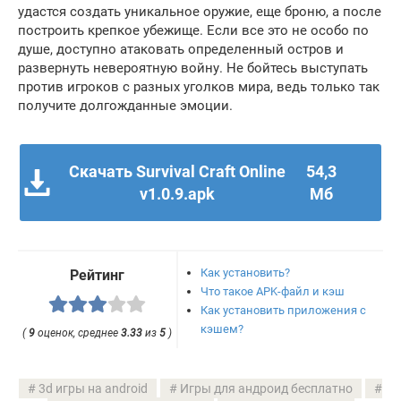
удастся создать уникальное оружие, еще броню, а после
построить крепкое убежище. Если все это не особо по
душе, доступно атаковать определенный остров и
развернуть невероятную войну. Не бойтесь выступать
против игроков с разных уголков мира, ведь только так
получите долгожданные эмоции.
Скачать Survival Craft Online
54,3
v1.0.9.apk
Мб
Как установить?
Рейтинг
Что такое APK-файл и кэш
Как установить приложения с
кэшем?
(
9
оценок, среднее
3.33
из
5
)
3d игры на android
Игры для андроид бесплатно