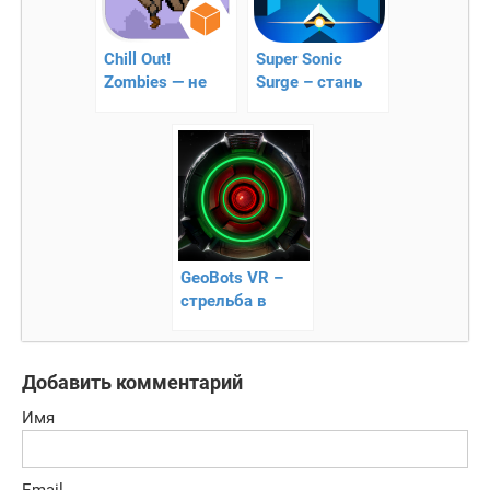
Chill Out!
Super Sonic
Zombies — не
Surge – стань
дайте зомби
быстрее света
очнутся!
GeoBots VR –
стрельба в
виртуальной
реальности
Добавить комментарий
Имя
Email