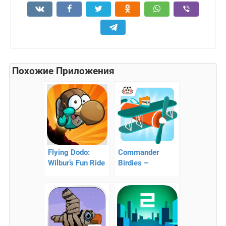
Похожие Приложения
Flying Dodo:
Commander
Wilbur’s Fun Ride
Birdies –
— красочная
сложный
аркада
раннер