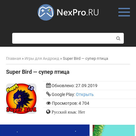
Skip
to
content
П
о
и
с
Главная
»
Игры для Андроид
»
Super Bird — cупер птица
к
:
Super Bird — cупер птица
Обновлено:
27.09.2019
Google Play:
Открыть
Просмотров: 4 704
Русский язык: Нет