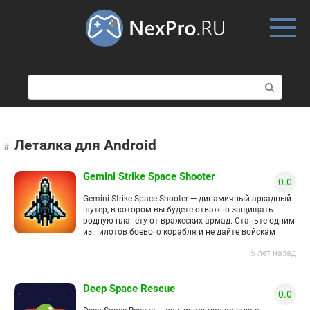
Skip
to
content
П
о
и
с
к
Леталка для Android
:
Gemini Strike Space Shooter
0.0
Gemini Strike Space Shooter — динамичный аркадный
шутер, в котором вы будете отважно защищать
родную планету от вражеских армад. Станьте одним
из пилотов боевого корабля и не дайте войскам
противника
5 лет назад
Deep Space Rescue
0.0