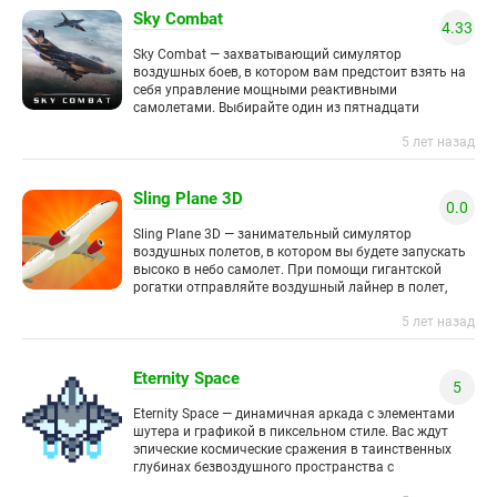
Sky Combat
4.33
Sky Combat — захватывающий симулятор
воздушных боев, в котором вам предстоит взять на
себя управление мощными реактивными
самолетами. Выбирайте один из пятнадцати
истребителей и вступайте в бой с противником.
5 лет назад
Каждый
Sling Plane 3D
0.0
Sling Plane 3D — занимательный симулятор
воздушных полетов, в котором вы будете запускать
высоко в небо самолет. При помощи гигантской
рогатки отправляйте воздушный лайнер в полет,
предварительно тщательно выбрав траекторию
5 лет назад
Eternity Space
5
Eternity Space — динамичная аркада с элементами
шутера и графикой в пиксельном стиле. Вас ждут
эпические космические сражения в таинственных
глубинах безвоздушного пространства с
многочисленными вражескими инопланетными