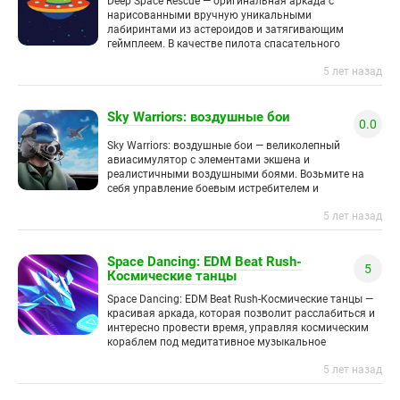
Deep Space Rescue — оригинальная аркада с
нарисованными вручную уникальными
лабиринтами из астероидов и затягивающим
геймплеем. В качестве пилота спасательного
космического корабля вам необходимо отправиться
5 лет назад
в усеянный небесными телами участок
Sky Warriors: воздушные бои
0.0
Sky Warriors: воздушные бои — великолепный
авиасимулятор с элементами экшена и
реалистичными воздушными боями. Возьмите на
себя управление боевым истребителем и
уничтожайте на своем пути вражескую технику и
5 лет назад
постройки. Мощная
Space Dancing: EDM Beat Rush-
5
Космические танцы
Space Dancing: EDM Beat Rush-Космические танцы —
красивая аркада, которая позволит расслабиться и
интересно провести время, управляя космическим
кораблем под медитативное музыкальное
сопровождение. Погрузитесь в чарующий мир
5 лет назад
зажигательных ритмов и