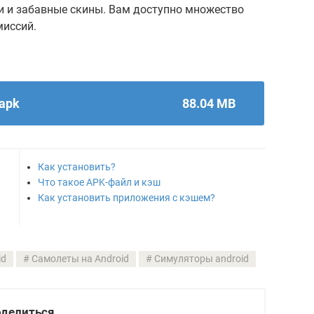
и и забавные скины. Вам доступно множество
миссий.
.apk
88.04 MB
Как установить?
Что такое APK-файл и кэш
Как установить приложения с кэшем?
id
Самолеты на Android
Симуляторы android
делиться