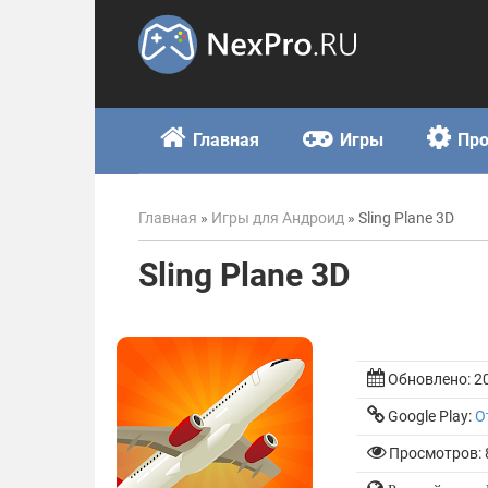
Skip
to
content
Главная
Игры
Пр
Главная
»
Игры для Андроид
»
Sling Plane 3D
Sling Plane 3D
Обновлено:
2
Google Play:
О
Просмотров: 