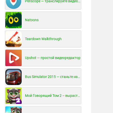
Periscope — транслируйте видео в реальном времени!
Natoons
Teardown Walkthrough
Upshot — простой видеоредактор
Bus Simulator 2015 — станьте настоящим водителем автобуса!
Мой Говорящий Том 2 – вырасти и воспитай своего котенка