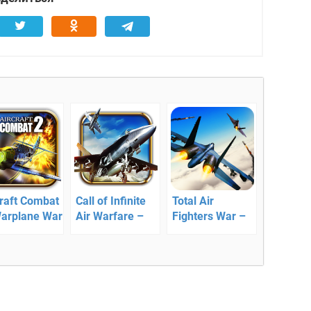
craft Combat
Call of Infinite
Total Air
Warplane War
Air Warfare –
Fighters War –
оздушная
симулятор
воздушные
атегия
воздушных
войны
боев