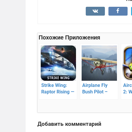
Похожие Приложения
Strike Wing:
Airplane Fly
Air
Raptor Rising —
Bush Pilot –
2: 
космический
активный
– в
шутер
полет
стр
Добавить комментарий