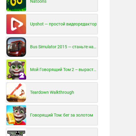
Natoons
Upshot — простой видеоредактор
Bus Simulator 2015 — станьте настоящим водителем автобуса!
Мой Говорящий Том 2 – вырасти и воспитай своего котенка
Teardown Walkthrough
Говорящий Том: бег за золотом