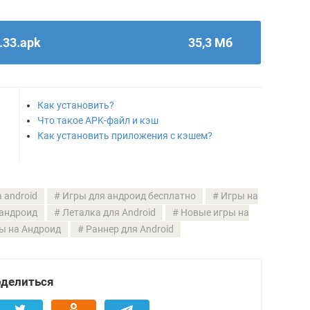
.33.apk
35,3 Мб
Как установить?
Что такое APK-файл и кэш
Как установить приложения с кэшем?
 android
Игры для андроид бесплатно
Игры на
 андроид
Леталка для Android
Новые игры на
ы на Андроид
Раннер для Android
делиться