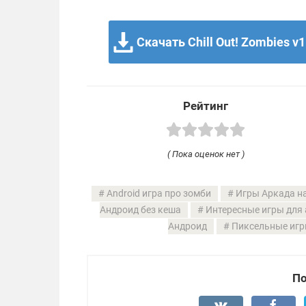
Скачать Chill Out! Zombies v1
Рейтинг
( Пока оценок нет )
Android игра про зомби
Игры Аркада на
Андроид без кеша
Интересные игры для
Андроид
Пиксельные игр
По