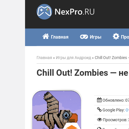
Skip
to
content
Главная
Игры
Пр
Главная
»
Игры для Андроид
»
Chill Out! Zombies
Chill Out! Zombies — н
Обновлено:
0
Google Play:
О
Просмотров: 