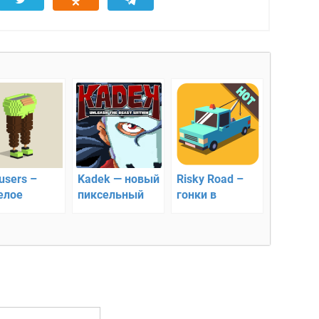
users –
Kadek — новый
Risky Road –
елое
пиксельный
гонки в
влечение с
раннер
пределах
пятствиями
кольца