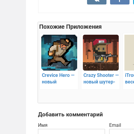
Похожие Приложения
Crevice Hero —
Crazy Shooter —
iTro
новый
новый шутер-
вес
хардкорный
платформер с
раз
платформер!
кучей зомби
пре
Добавить комментарий
Имя
Email