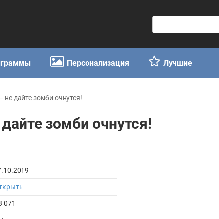
П
о
и
с
ограммы
Персонализация
Лучшие
к
:
 — не дайте зомби очнутся!
е дайте зомби очнутся!
7.10.2019
ткрыть
3 071