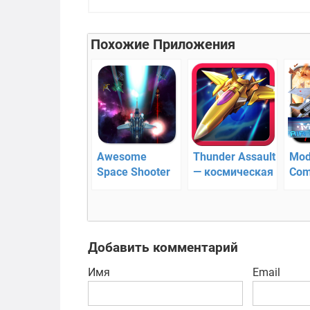
Похожие Приложения
Awesome
Thunder Assault
Mod
Space Shooter
— космическая
Com
— космический
стрелялка
сов
скролл-шутер
бое
ави
Добавить комментарий
Имя
Email