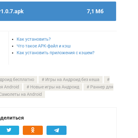
1.0.7.apk
7,1 Мб
Как установить?
Что такое APK-файл и кэш
Как установить приложения с кэшем?
дроид бесплатно
Игры на Андроид без кеша
я Android
Новые игры на Андроид
Раннер для
Самолеты на Android
делиться