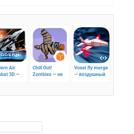
ern Air
Chill Out!
Voxel fly merge
bat 3D —
Zombies — не
— воздушный
ременная
дайте зомби
раннер
вая
очнутся!
ация