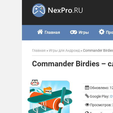
Skip
to
content
Главная
Игры
Пр
Главная
»
Игры для Андроид
»
Commander Birdie
Commander Birdies – 
Обновлено:
1
Google Play:
О
Просмотров: 