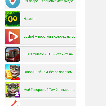
Periscope — транслируйте видео в реальном времени!
Natoons
Upshot — простой видеоредактор
Bus Simulator 2015 — станьте настоящим водителем автобуса!
Говорящий Том: бег за золотом
Мой Говорящий Том 2 – вырасти и воспитай своего котенка