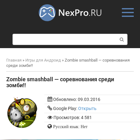
Skip
to
content
П
о
и
с
Главная
»
Игры для Андроид
»
Zombie smashball — соревнования
к
среди зомби!!
:
Zombie smashball — соревнования среди
зомби!!
Обновлено:
09.03.2016
Google Play:
Открыть
Просмотров: 4 581
Русский язык: Нет