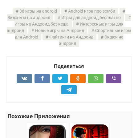
3d игры на android
Android игра про зомби
Виджеты на андроид
Игры для андроид бесплатно
Игры на Андроид без кеша
Интересные игры для
андроид
Новые игры на Андроид
Спортивные игры
для Android
Файтинги на Андроид
Экшен на
андроид
Поделиться
Похожие Приложения