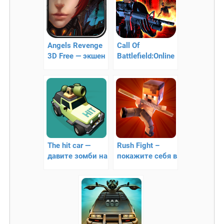
Angels Revenge
Call Of
3D Free — экшен
Battlefield:Online
FPS — 3D зомби
апокалипсис
The hit car —
Rush Fight –
давите зомби на
покажите себя в
машине без
современной
тормозов!
аркаде