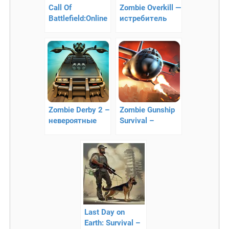
Call Of
Zombie Overkill —
Battlefield:Online
истребитель
FPS — 3D зомби
зомби 3D
апокалипсис
Zombie Derby 2 –
Zombie Gunship
невероятные
Survival –
гонки
уничтожайте
зомби с
воздуха!
Last Day on
Earth: Survival –