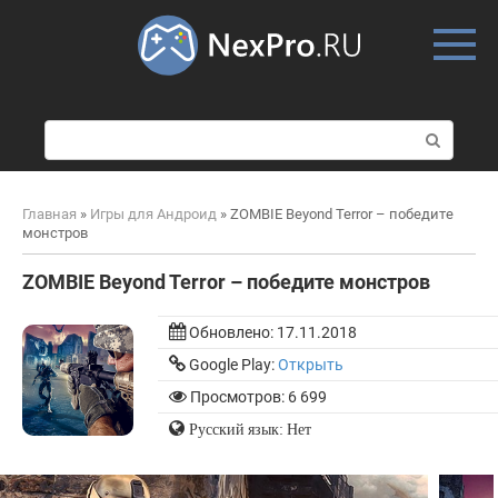
Skip
to
content
П
о
и
с
Главная
»
Игры для Андроид
»
ZOMBIE Beyond Terror – победите
к
монстров
:
ZOMBIE Beyond Terror – победите монстров
Обновлено:
17.11.2018
Google Play:
Открыть
Просмотров: 6 699
Русский язык: Нет