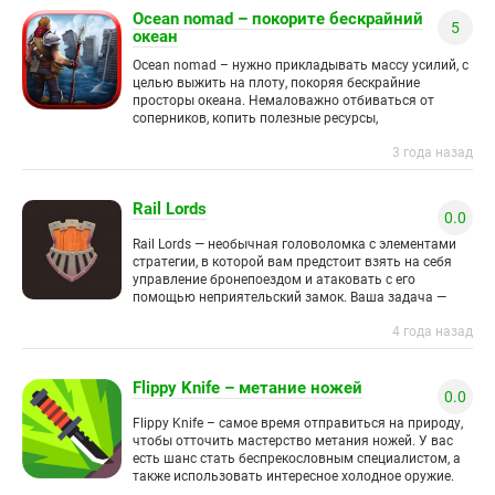
Ocean nomad – покорите бескрайний
5
океан
Ocean nomad – нужно прикладывать массу усилий, с
целью выжить на плоту, покоряя бескрайние
просторы океана. Немаловажно отбиваться от
соперников, копить полезные ресурсы,
модернизировать собственный плот. Путешествие
3 года назад
начинается на небольшом
Rail Lords
0.0
Rail Lords — необычная головоломка с элементами
стратегии, в которой вам предстоит взять на себя
управление бронепоездом и атаковать с его
помощью неприятельский замок. Ваша задача —
уничтожить укрепление врага
4 года назад
Flippy Knife – метание ножей
0.0
Flippy Knife – самое время отправиться на природу,
чтобы отточить мастерство метания ножей. У вас
есть шанс стать беспрекословным специалистом, а
также использовать интересное холодное оружие.
Метко бросайте ножи в