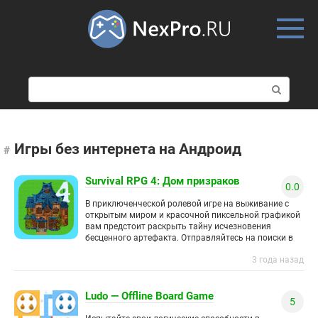
Skip
to
content
П
о
и
с
к
Игры без интернета на Андроид
:
Survival RPG 4: Дом призраков
0.0
В приключенческой ролевой игре на выживание с
открытым миром и красочной пиксельной графикой
вам предстоит раскрыть тайну исчезновения
бесценного артефакта. Отправляйтесь на поиски в
таинственный дом призраков, о котором давно
3 года назад
Ludo — Offline Board Game
5