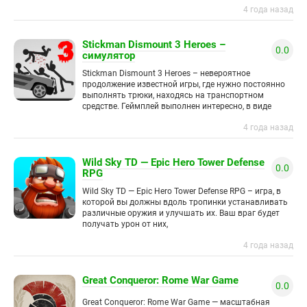
4 года назад
Stickman Dismount 3 Heroes –
0.0
симулятор
Stickman Dismount 3 Heroes – невероятное
продолжение известной игры, где нужно постоянно
выполнять трюки, находясь на транспортном
средстве. Геймплей выполнен интересно, в виде
симулятора, здесь внимание акцентировано на
4 года назад
физике. Рекомендует
Wild Sky TD — Epic Hero Tower Defense
0.0
RPG
Wild Sky TD — Epic Hero Tower Defense RPG – игра, в
которой вы должны вдоль тропинки устанавливать
различные оружия и улучшать их. Ваш враг будет
получать урон от них,
4 года назад
Great Conqueror: Rome War Game
0.0
Great Conqueror: Rome War Game — масштабная