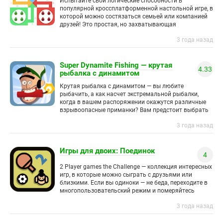
Испытайте свои логические способности в
популярной кроссплатформенной настольной игре, в
которой можно состязаться семьей или компанией
друзей! Это простая, но захватывающая
головоломка с элементами случайности позволит
3 года назад
увлекательно провести время, даже
Super Dynamite Fishing — крутая
4.33
рыбалка с динамитом
Крутая рыбалка с динамитом — вы любите
рыбачить, а как насчет экстремальной рыбалки,
когда в вашем распоряжении окажутся различные
взрывоопасные приманки? Вам предстоит выбрать
самые опасные разновидности взрывчатки и
3 года назад
оружия,
Игры для двоих: Поединок
4
2 Player games the Challenge — коллекция интересных
игр, в которые можно сыграть с друзьями или
близкими. Если вы одиноки — не беда, переходите в
многопользовательский режим и померяйтесь
силами
3 года назад