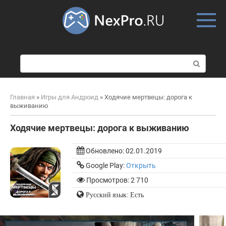
Skip
to
content
П
о
и
с
Главная
»
Игры для Андроид
»
Ходячие мертвецы: дорога к
к
выживанию
:
Ходячие мертвецы: дорога к выживанию
Обновлено:
02.01.2019
Google Play:
Открыть
Просмотров: 2 710
Русский язык: Есть