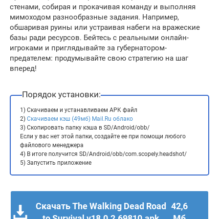
стенами, собирая и прокачивая команду и выполняя
мимоходом разнообразные задания. Например,
обшаривая руины или устраивая набеги на вражеские
базы ради ресурсов. Бейтесь с реальными онлайн-
игроками и приглядывайте за губернатором-
предателем: продумывайте свою стратегию на шаг
вперед!
Порядок установки:
1) Скачиваем и устанавливаем APK файл
2)
Скачиваем кэш (49мб) Mail.Ru облако
3) Скопировать папку кэша в SD/Android/obb/
Если у вас нет этой папки, создайте ее при помощи любого
файлового менеджера
4) В итоге получится SD/Android/obb/com.scopely.headshot/
5) Запустить приложение
Скачать The Walking Dead Road
42,6
to Survival v18.0.2.69810.apk
Мб