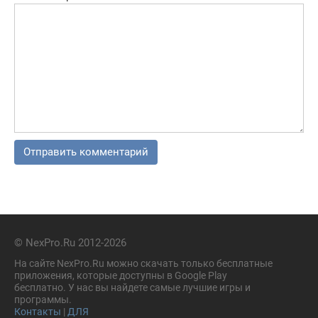
© NexPro.Ru 2012-2026
На сайте NexPro.Ru можно скачать только бесплатные
приложения, которые доступны в Google Play
бесплатно. У нас вы найдете самые лучшие игры и
программы.
Контакты
|
ДЛЯ