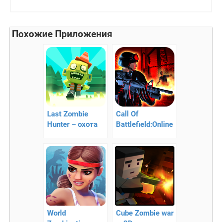
Похожие Приложения
Last Zombie
Call Of
Hunter – охота
Battlefield:Online
на зомби
FPS — 3D зомби
апокалипсис
World
Cube Zombie war