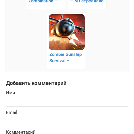
Zombination —
— 3D стрелялка
сражения с
на выживание
ордой зомби!
Zombie Gunship
Survival –
уничтожайте
зомби с
воздуха!
Добавить комментарий
Имя
Email
Комментарий