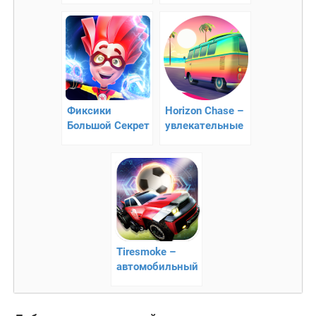
Фиксики
Horizon Chase –
Большой Секрет
увлекательные
Игры Бегалки
гонки
для Детей
Tiresmoke –
автомобильный
футбол