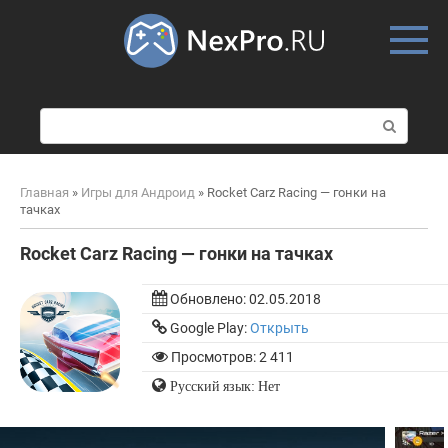
Skip
to
content
П
о
и
с
Главная
»
Игры для Андроид
»
Rocket Carz Racing — гонки на
к
тачках
:
Rocket Carz Racing — гонки на тачках
Обновлено:
02.05.2018
Google Play:
Открыть
Просмотров: 2 411
Русский язык: Нет