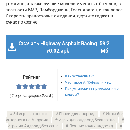
режимов, а также лучшие модели именитых брендов, в
частности БМВ, Ламборджини, Гелендваген, и так далее.
Скорость превосходит ожидания, держите гаджет в
руках покрепче.
Скачать Highway Asphalt Racing
59,2
v0.02.apk
Мб
Как установить?
Рейтинг
Что такое APK-файл и кэш
Как установить приложения с
кэшем?
(
1
оценка, среднее
5
из
5
)
3d игры на android
Гонки для андроид
Игры без
интернета на Андроид
Игры для андроид бесплатно
Игры на Андроид без кеша
Лучшие гонки андроид