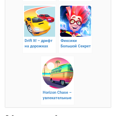
движение
Drift It! – дрифт
Фиксики
на дорожках
Большой Секрет
Игры Бегалки
для Детей
Horizon Chase –
увлекательные
гонки