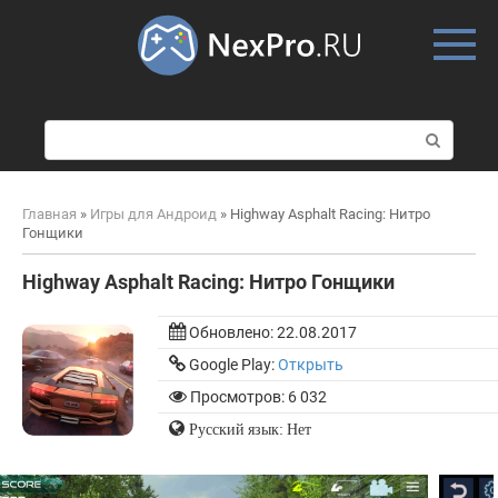
Skip
to
content
П
о
и
с
Главная
»
Игры для Андроид
»
Highway Asphalt Racing: Нитро
к
Гонщики
:
Highway Asphalt Racing: Нитро Гонщики
Обновлено:
22.08.2017
Google Play:
Открыть
Просмотров: 6 032
Русский язык: Нет