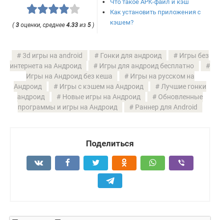
Что такое APK-файл и кэш
Как установить приложения с
кэшем?
(
3
оценки, среднее
4.33
из
5
)
3d игры на android
Гонки для андроид
Игры без
интернета на Андроид
Игры для андроид бесплатно
Игры на Андроид без кеша
Игры на русском на
Андроид
Игры с кэшем на Андроид
Лучшие гонки
андроид
Новые игры на Андроид
Обновленные
программы и игры на Андроид
Раннер для Android
Поделиться