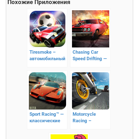
Похожие Приложения
Tiresmoke –
Chasing Car
автомобильный
Speed Drifting —
футбол
захватывающий
гоночный
раннер
Sport Racing™ —
Motorcycle
классические
Racing –
гонки
скоростное
движение