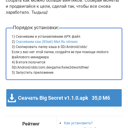
собрать как можно больше винтиков. Собирай монеты
и продвигайся к цели, сделай так, чтобы все снова
заработало. Тыдыщ!
Порядок установки:
1) Скачиваем и устанавливаем APK файл
2)
Скачиваем кэш (85мб) Mail.Ru облако
3) Скопировать папку кэша в SD/Android/obb/
Если у вас нет этой папки, создайте ее при помощи любого
файлового менеджера
4) В итоге получится
SD/Android/obb/com.devgame.fixies3dworldfree/
5) Запустить приложение
Скачать Big Secret v1.1.0.apk
35,0 Мб
Как установить?
Рейтинг