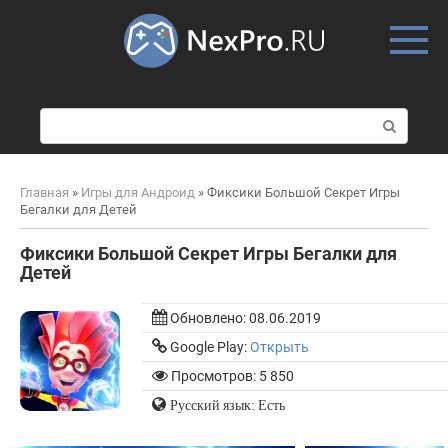
Skip
to
content
П
о
и
с
Главная
»
Игры для Андроид
»
Фиксики Большой Секрет Игры
к
Бегалки для Детей
:
Фиксики Большой Секрет Игры Бегалки для
Детей
Обновлено:
08.06.2019
Google Play:
Открыть
Просмотров: 5 850
Русский язык: Есть