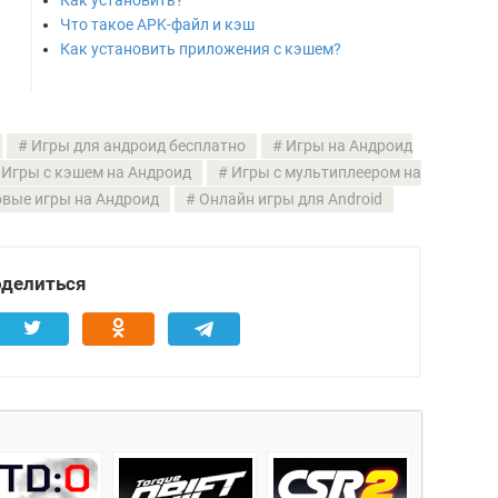
Как установить?
Что такое APK-файл и кэш
Как установить приложения с кэшем?
Игры для андроид бесплатно
Игры на Андроид
Игры с кэшем на Андроид
Игры с мультиплеером на
вые игры на Андроид
Онлайн игры для Android
делиться