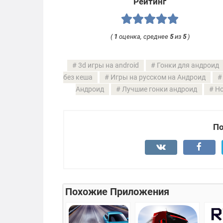
Рейтинг
(
1
оценка, среднее
5
из
5
)
3d игры на android
Гонки для андроид
без кеша
Игры на русском на Андроид
Андроид
Лучшие гонки андроид
Но
По
Похожие Приложения