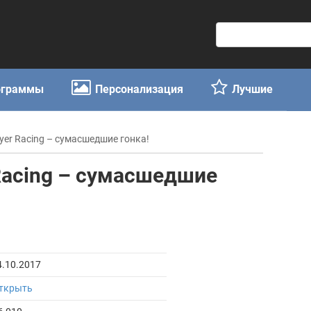
П
о
и
с
ограммы
Персонализация
Лучшие
к
:
layer Racing – сумасшедшие гонка!
r Racing – сумасшедшие
4.10.2017
ткрыть