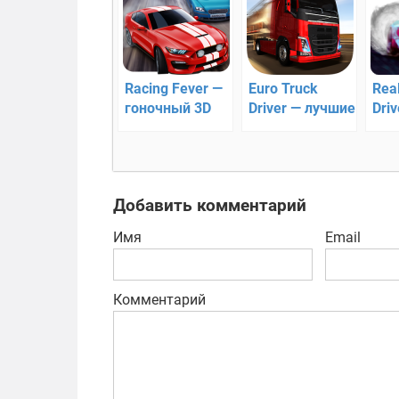
Racing Fever —
Euro Truck
Real
гоночный 3D
Driver — лучшие
Driv
раннер!
дальнобойщики
201
для Android
поу
гон
дру
Добавить комментарий
Имя
Email
Комментарий