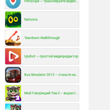
Periscope — транслируйте видео в реальном времени!
Natoons
Teardown Walkthrough
Upshot — простой видеоредактор
Bus Simulator 2015 — станьте настоящим водителем автобуса!
Мой Говорящий Том 2 – вырасти и воспитай своего котенка