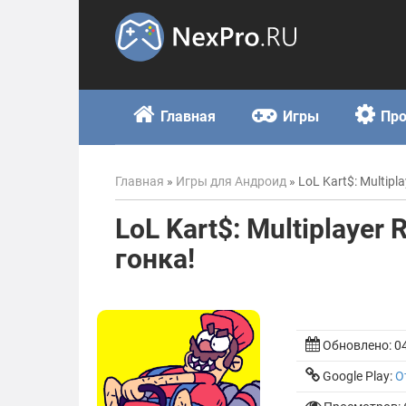
Skip
to
content
Главная
Игры
Пр
Главная
»
Игры для Андроид
»
LoL Kart$: Multip
LoL Kart$: Multiplaye
гонка!
Обновлено:
0
Google Play:
О