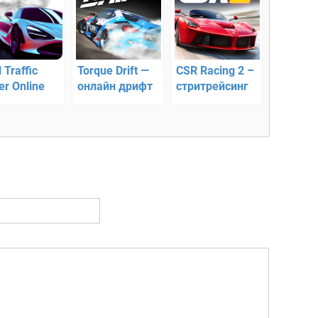
 Traffic
Torque Drift —
CSR Racing 2 –
er Online
онлайн дрифт
стритрейсинг
8 –
гонки
частвуй в
ках с
зьями