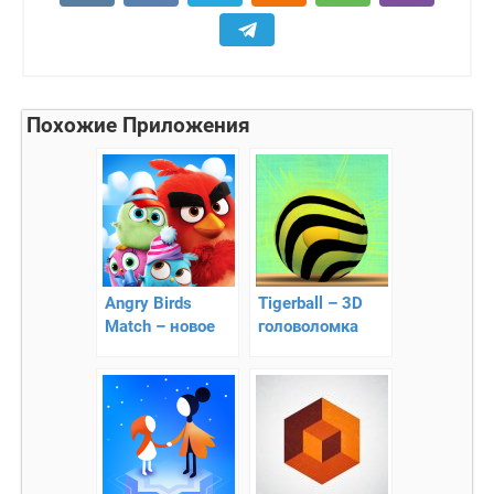
Похожие Приложения
Angry Birds
Tigerball – 3D
Match – новое
головоломка
приключение
птиц