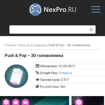
Skip
to
content
П
о
и
с
Главная
»
Игры для Андроид
»
Push & Pop – 3D головоломка
к
:
Push & Pop – 3D головоломка
Обновлено:
12.09.2017
Google Play:
Открыть
Просмотров: 2 517
Русский язык: Нет