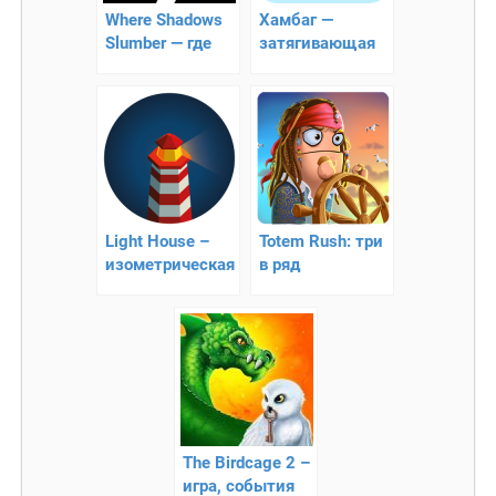
Where Shadows
Хамбаг —
Slumber — где
затягивающая
дремлют тени
головоломка
Light House –
Totem Rush: три
изометрическая
в ряд
головоломка
The Birdcage 2 –
игра, события