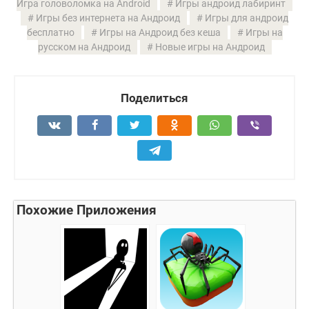
Игра головоломка на Android
Игры андроид лабиринт
Игры без интернета на Андроид
Игры для андроид
бесплатно
Игры на Андроид без кеша
Игры на
русском на Андроид
Новые игры на Андроид
Поделиться
Похожие Приложения