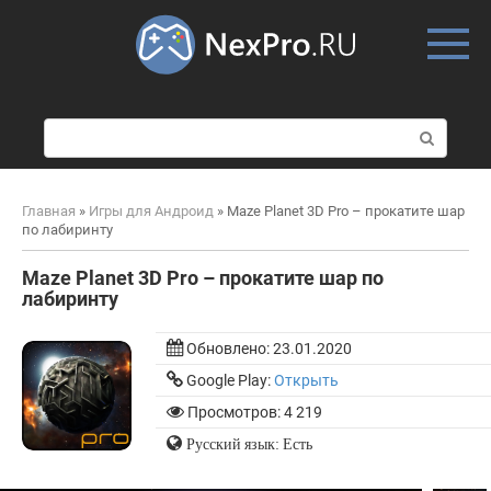
Skip
to
content
П
о
и
с
Главная
»
Игры для Андроид
»
Maze Planet 3D Pro – прокатите шар
к
по лабиринту
:
Maze Planet 3D Pro – прокатите шар по
лабиринту
Обновлено:
23.01.2020
Google Play:
Открыть
Просмотров: 4 219
Русский язык: Есть