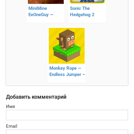
MiniMine
Sonic The
EeOneGuy —
Hedgehog 2
помогите
Classic — соники
ИванГаю
преодолеть все
препятствия!
Monkey Rope —
Endless Jumper –
мартышка в
приключенческом
мире
Добавить комментарий
Имя
Email