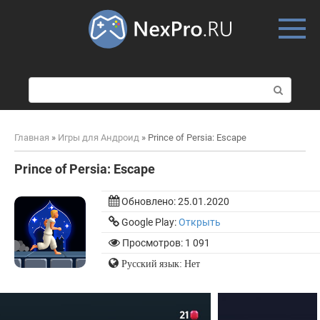
Skip
to
content
П
о
и
с
Главная
»
Игры для Андроид
»
Prince of Persia: Escape
к
:
Prince of Persia: Escape
Обновлено:
25.01.2020
Google Play:
Открыть
Просмотров: 1 091
Русский язык: Нет