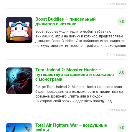
7 лет назад
Boost Buddies — пиксельный
0.0
джампер о котенке
Boost Buddies — для тех, кто любит забавную
анимацию, игры на логику и котиков, представляем
джампер Boost Buddies. Эта забавная игра придется
по вкусу многим: интересная графика и прохождения
с
7 лет назад
Turn Undead 2: Monster Hunter –
0.0
путешествуй во времени и сражайся
с монстрами
В игре Turn Undead 2: Monster Hunter пользователю
будет предоставлена возможность отправиться во
времена Древнего Египта или в Лондон
Викторианской эпохи и одержать победу над
самыми опасными монстрами этих эпох.
8 лет назад
Total Air Fighters War – воздушные
0.0
войны