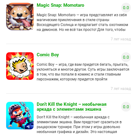
Magic Snap: Momotaro
0.0
Magic Snap: Momotaro — игра представляет из себя
магические приключения в стиле страны
Восходящего Солнца и предлагает стать охотником
на демонов. Но не всё так просто! Для того, чтобы
одержать
7 лет назад
Comic Boy
0.0
Comic Boy – игра, где вам придется бегать, прыгать,
уклоняться и многое другое. Суть игры заключается
в том, что вы попали в комикс и стали главным
персонажем, которому придется пройти
7 лет назад
Don’t Kill the Knight – необычная
0.0
аркада с элементами экшена
Don’t Kill the Knight – необычная аркада с
элементами экшена. Вам предстоит сразиться в
рыцарском турнире. При этом у игры довольно
необычная графика и дизайн. Это настоящая
проверка рыцаря на