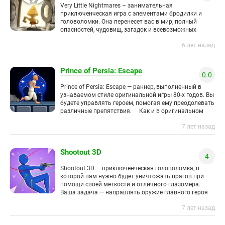
Very Little Nightmares – занимательная
приключенческая игра с элементами бродилки и
головоломки. Она перенесет вас в мир, полный
опасностей, чудовищ, загадок и всевозможных
испытаний. Ваша задача — помочь героине,
6 лет назад
облаченной
Prince of Persia: Escape
0.0
Prince of Persia: Escape — раннер, выполненный в
узнаваемом стиле оригинальной игры 80-х годов. Вы
будете управлять героем, помогая ему преодолевать
различные препятствия. Как и в оригинальном
раннере,
7 лет назад
Shootout 3D
4
Shootout 3D — приключенческая головоломка, в
которой вам нужно будет уничтожать врагов при
помощи своей меткости и отличного глазомера.
Ваша задача — направлять оружие главного героя
таким образом, чтобы на
7 лет назад