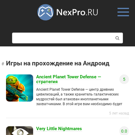
Skip
to
content
П
о
и
с
к
Игры на прохождение на Андроид
:
Ancient Planet Tower Defense —
5
стратегия
Ancient Planet Tower Defense — центр древних
цивилизаций, а также хранитель галактических
мудростей был атакован инопланетными
захватчиками. В этой игре вам необходимо будет
использовать доступные древние технологии, и
5 лет назад
постараться отразить
Very Little Nightmares
0.0