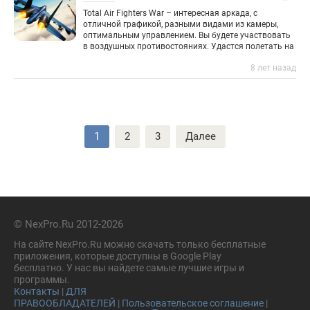
Total Air Fighters War – интересная аркада, с
отличной графикой, разными видами из камеры,
оптимальным управлением. Вы будете участвовать
в воздушных противостояниях. Удастся полетать на
современном истребителе, старом самолете 20-го
8 лет назад
Пагинация
1
2
3
Далее
записей
© NexPro.Ru 2012-2026
На сайте NexPro.Ru можно скачать только бесплатные
приложения, которые доступны в Google Play
бесплатно. У нас вы найдете самые лучшие игры и
программы.
Контакты
|
ДЛЯ
ПРАВООБЛАДАТЕЛЕЙ
|
Пользовательское соглашение
|