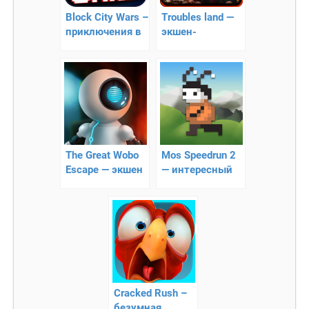
Block City Wars –
Troubles land —
приключения в
экшен-
пиксельном
платформер
мире
The Great Wobo
Mos Speedrun 2
Escape — экшен
— интересный
платформер!
пиксельный
платформер!
Craсked Rush –
безумная