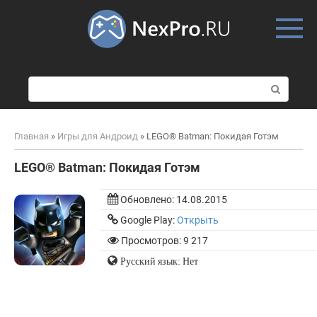
Skip
to
content
П
о
и
с
Главная
»
Игры для Андроид
»
LEGO® Batman: Покидая Готэм
к
:
LEGO® Batman: Покидая Готэм
Обновлено:
14.08.2015
Google Play:
Открыть
Просмотров: 9 217
Русский язык: Нет