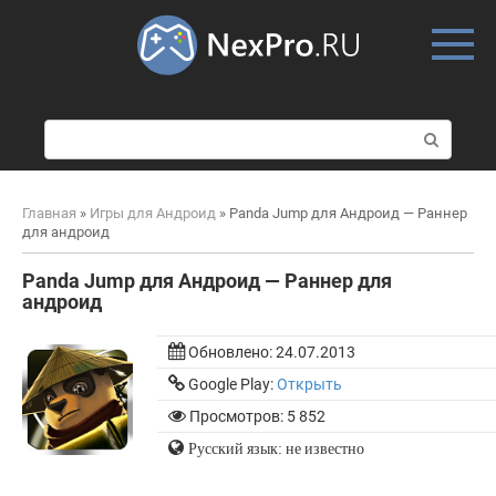
Skip
to
content
П
о
и
с
Главная
»
Игры для Андроид
»
Panda Jump для Андроид — Раннер
к
для андроид
:
Panda Jump для Андроид — Раннер для
андроид
Обновлено:
24.07.2013
Google Play:
Открыть
Просмотров: 5 852
Русский язык: не известно