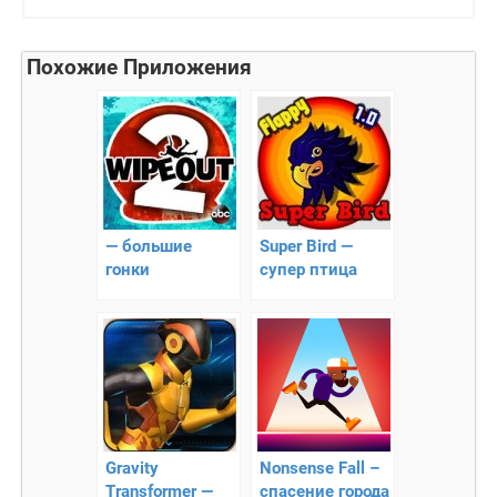
Похожие Приложения
— большие
Super Bird —
гонки
cупер птица
Gravity
Nonsense Fall –
Transformer —
спасение города