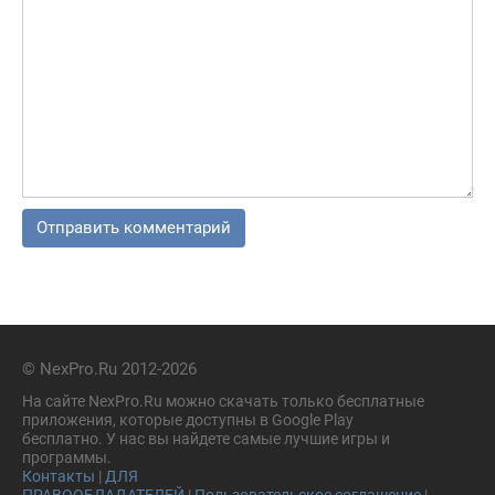
© NexPro.Ru 2012-2026
На сайте NexPro.Ru можно скачать только бесплатные
приложения, которые доступны в Google Play
бесплатно. У нас вы найдете самые лучшие игры и
программы.
Контакты
|
ДЛЯ
ПРАВООБЛАДАТЕЛЕЙ
|
Пользовательское соглашение
|