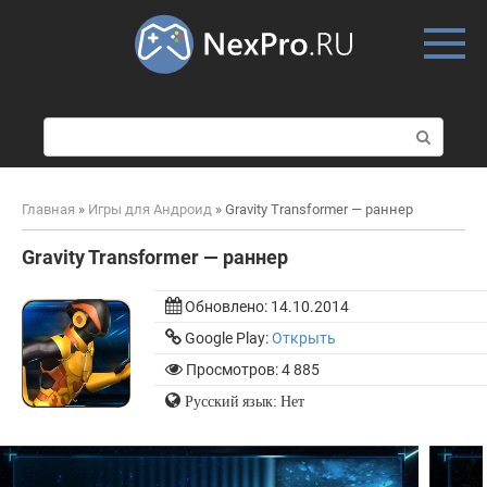
Skip
to
content
П
о
и
с
Главная
»
Игры для Андроид
»
Gravity Transformer — раннер
к
:
Gravity Transformer — раннер
Обновлено:
14.10.2014
Google Play:
Открыть
Просмотров: 4 885
Русский язык: Нет