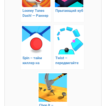
Looney Tunes
Прыгающий куб
Dash! — Раннер
с известными
мультяшными
Spin – тайм
Twist –
киллер на
передвигайте
реакцию
шарик по
платформам
Chop It –