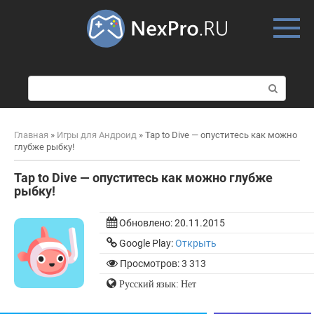
Skip
to
content
П
о
и
с
Главная
»
Игры для Андроид
»
Tap to Dive — опуститесь как можно
к
глубже рыбку!
:
Tap to Dive — опуститесь как можно глубже
рыбку!
Обновлено:
20.11.2015
Google Play:
Открыть
Просмотров: 3 313
Русский язык: Нет