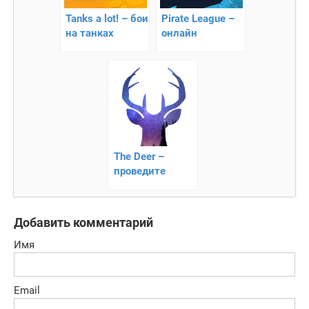
Tanks a lot! – бои
Pirate League –
на танках
онлайн
пиратская
аркада
The Deer –
проведите
оленя через
локацию
Добавить комментарий
Имя
Email