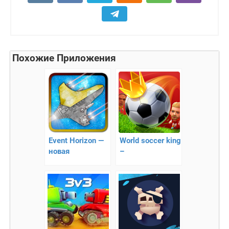
Похожие Приложения
Event Horizon —
World soccer king
новая
–
космическая
многопользовательский
action/RPG
футбол