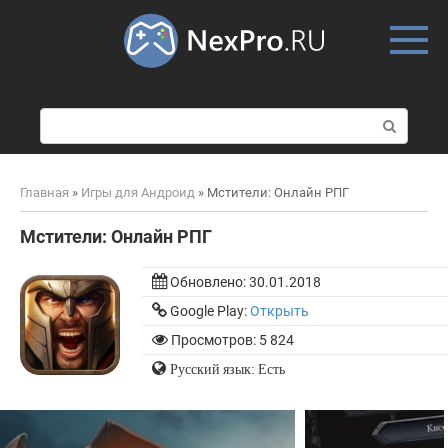
Skip
to
content
П
о
и
с
Главная
»
Игры для Андроид
»
Мстители: Онлайн РПГ
к
:
Мстители: Онлайн РПГ
Обновлено:
30.01.2018
Google Play:
Открыть
Просмотров: 5 824
Русский язык: Есть