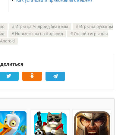
Как установить приложения с кэшем?
но
Игры на Андроид без кеша
Игры на русском
ид
Новые игры на Андроид
Онлайн игры для
Android
делиться