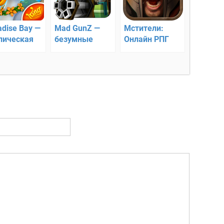
adise Bay —
Mad GunZ —
Мстители:
пическая
безумные
Онлайн РПГ
атегия
стрелялки
онлайн