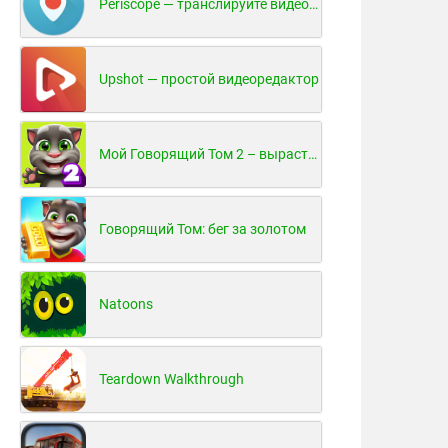
Periscope — транслируйте видео в реальном времени!
Upshot — простой видеоредактор
Мой Говорящий Том 2 – вырасти и воспитай своего котенка
Говорящий Том: бег за золотом
Natoons
Teardown Walkthrough