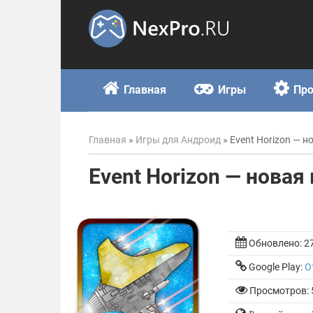
Skip
to
content
Главная
Игры
Пр
Главная
»
Игры для Андроид
»
Event Horizon — 
Event Horizon — новая
Обновлено:
2
Google Play:
О
Просмотров: 