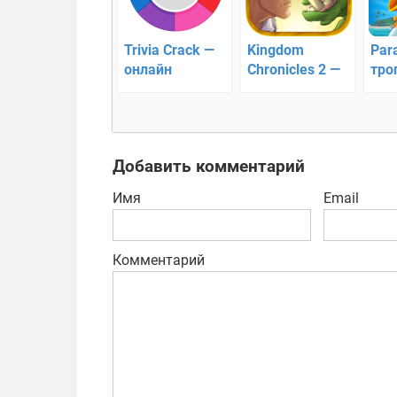
Trivia Crack —
Kingdom
Par
онлайн
Chronicles 2 —
тро
головоломка
хроники
стр
королевства 2
Добавить комментарий
Имя
Email
Комментарий