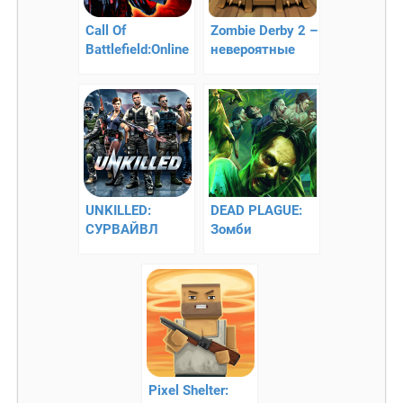
Call Of
Zombie Derby 2 –
Battlefield:Online
невероятные
FPS — 3D зомби
гонки
апокалипсис
UNKILLED:
DEAD PLAGUE:
СУРВАЙВЛ
Зомби
ЗОМБИ ШУТЕР –
Эпидемия
поборите
эпидемию
Pixel Shelter: