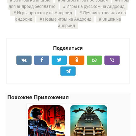
3d игры на android
Android игра про зомби
Игры
для андроид бесплатно
Игры на русском на Андроид
Игры про охоту на Андроид
Лучшие стрелялки на
андроид
Новые игры на Андроид
Экшен на
андроид
Поделиться
Похожие Приложения