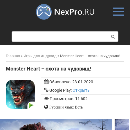
Skip
to
content
П
о
и
с
Главная
»
Игры для Андроид
»
Monster Heart – охота на чудовищ!
к
:
Monster Heart – охота на чудовищ!
Обновлено:
23.01.2020
Google Play:
Открыть
Просмотров: 11 602
Русский язык: Есть