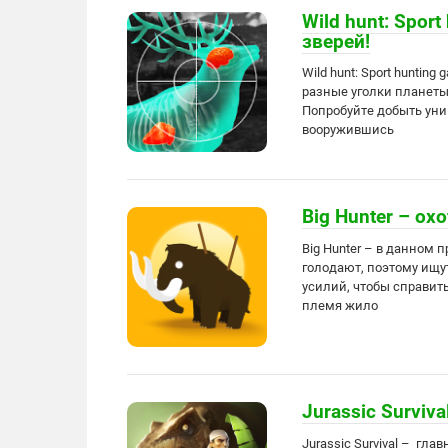
Wild hunt: Spor
зверей!
Wild hunt: Sport huntin
разные уголки планеты
Попробуйте добыть уни
вооружившись
Big Hunter – ох
Big Hunter – в данном
голодают, поэтому ищ
усилий, чтобы справит
племя жило
Jurassic Surviv
Jurassic Survival – гл