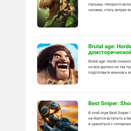
пальмы. Непросто вспо
силами, стать хитрее 
Brutal age: Hord
доисторическо
Brutal age: Horde Invas
но все далеко не так п
подготовьте воинов к а
Best Sniper: Sh
В этой игре Best Sniper
не боится вступить в 
и сразиться с соперник