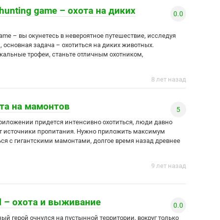
t hunting game – охота на диких
0.0
g game – вы окунетесь в невероятное путешествие, исследуя
, основная задача – охотиться на диких животных.
кальные трофеи, станьте отличным охотником,
8 лет назад
ота на мамонтов
5
 приложении придется интенсивно охотиться, люди давно
ут источники пропитания. Нужно приложить максимум
ься с гигантскими мамонтами, долгое время назад древнее
9 лет назад
al – охота и выживание
0.0
авный герой очнулся на пустынной территории, вокруг только