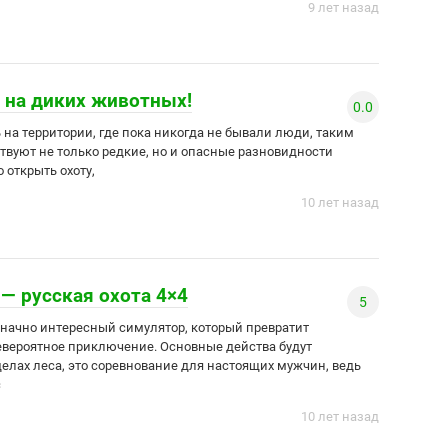
9 лет назад
а на диких животных!
0.0
 на территории, где пока никогда не бывали люди, таким
ствуют не только редкие, но и опасные разновидности
 открыть охоту,
10 лет назад
 — русская охота 4×4
5
означно интересный симулятор, который превратит
вероятное приключение. Основные действа будут
делах леса, это соревнование для настоящих мужчин, ведь
с
10 лет назад