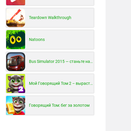
Teardown Walkthrough
Natoons
Bus Simulator 2015 — станьте настоящим водителем автобуса!
Мой Говорящий Том 2 – вырасти и воспитай своего котенка
Говорящий Том: бег за золотом