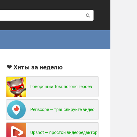
❤ Хиты за неделю
Говорящий Том: погоня героев
Periscope — транслируйте видео в реальном времени!
Upshot — простой видеоредактор