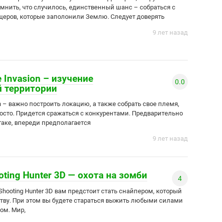
мнить, что случилось, единственный шанс – собраться с
ящеров, которые заполонили Землю. Следует доверять
9 лет назад
e Invasion – изучение
0.0
й территории
ion – важно построить локацию, а также собрать свое племя,
росто. Придется сражаться с конкурентами. Предварительно
таке, впереди предполагается
9 лет назад
ooting Hunter 3D — охота на зомби
4
: Shooting Hunter 3D вам предстоит стать снайпером, который
битву. При этом вы будете стараться выжить любыми силами
ом. Мир,