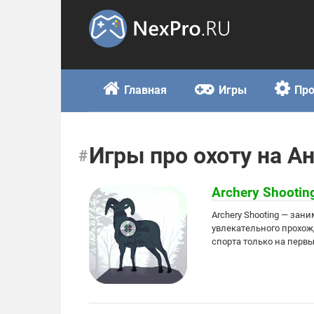
Skip
to
content
Главная
Игры
Пр
Игры про охоту на А
Archery Shootin
Archery Shooting — зан
увлекательного прохож
спорта только на перв