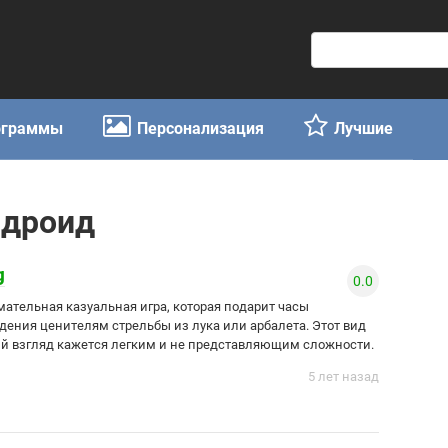
П
о
и
с
ограммы
Персонализация
Лучшие
к
:
ндроид
g
0.0
имательная казуальная игра, которая подарит часы
дения ценителям стрельбы из лука или арбалета. Этот вид
ый взгляд кажется легким и не представляющим сложности.
5 лет назад