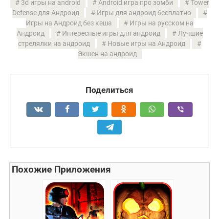
3d игры на android
Android игра про зомби
Tower
Defense для Андроид
Игры для андроид бесплатно
Игры на Андроид без кеша
Игры на русском на
Андроид
Интересные игры для андроид
Лучшие
стрелялки на андроид
Новые игры на Андроид
Экшен на андроид
Поделиться
Похожие Приложения