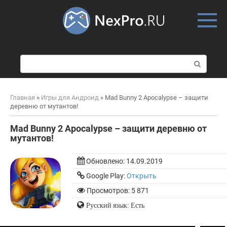
Skip
to
content
П
о
и
с
Главная
»
Игры для Андроид
»
Mad Bunny 2 Apocalypse – защити
к
деревню от мутантов!
:
Mad Bunny 2 Apocalypse – защити деревню от
мутантов!
Обновлено:
14.09.2019
Google Play:
Открыть
Просмотров: 5 871
Русский язык: Есть