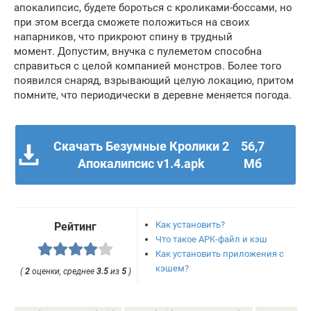
апокалипсис, будете бороться с кроликами-боссами, но
при этом всегда сможете положиться на своих
напарников, что прикроют спину в трудный
момент. Допустим, внучка с пулеметом способна
справиться с целой компанией монстров. Более того
появился снаряд, взрывающий целую локацию, притом
помните, что периодически в деревне меняется погода.
Скачать Безумные Кролики 2
56,7
Апокалипсис v1.4.apk
Мб
Как установить?
Рейтинг
Что такое APK-файл и кэш
Как установить приложения с
кэшем?
(
2
оценки, среднее
3.5
из
5
)