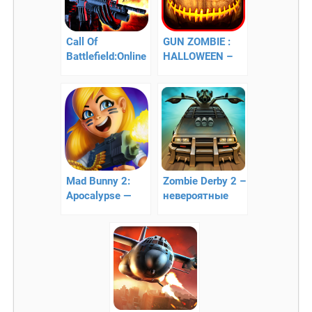
Call Of
GUN ZOMBIE :
Battlefield:Online
HALLOWEEN –
FPS — 3D зомби
уничтожаем
апокалипсис
зомби!
Mad Bunny 2:
Zombie Derby 2 –
Apocalypse —
невероятные
защиты
гонки
деревню от
лесных
мутантов!!