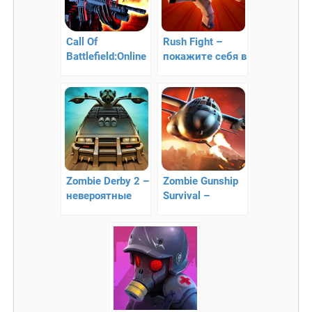
Call Of
Rush Fight –
Battlefield:Online
покажите себя в
FPS — 3D зомби
современной
апокалипсис
аркаде
Zombie Derby 2 –
Zombie Gunship
невероятные
Survival –
гонки
уничтожайте
зомби с
воздуха!