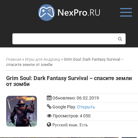
Skip
to
content
П
о
и
с
Главная
»
Игры для Андроид
»
Grim Soul: Dark Fantasy Survival –
к
спасите земли от зомби
:
Grim Soul: Dark Fantasy Survival – спасите земли
от зомби
Обновлено:
06.02.2019
Google Play:
Открыть
Просмотров: 4 050
Русский язык: Есть