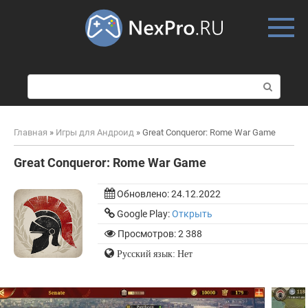
Skip
to
content
П
о
и
с
Главная
»
Игры для Андроид
»
Great Conqueror: Rome War Game
к
:
Great Conqueror: Rome War Game
Обновлено:
24.12.2022
Google Play:
Открыть
Просмотров: 2 388
Русский язык: Нет