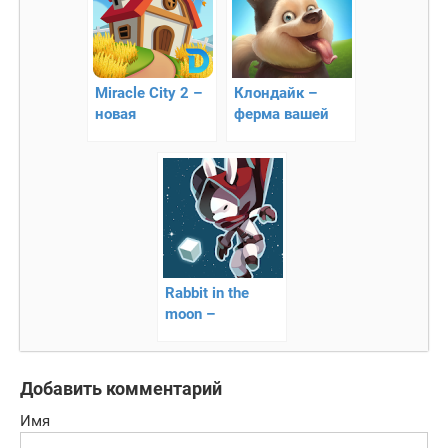
Miracle City 2 –
Клондайк –
новая
ферма вашей
интересная
мечты!
стратегия
Rabbit in the
moon –
приключения
отважного
зайца
Добавить комментарий
Имя