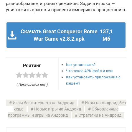
разнообразием игровых режимов. Задача игрока —
уничтожить врагов и привести империю к процветанию.
Скачать Great Conqueror Rome
137,1
War Game v2.8.2.apk
Мб
Как установить?
Рейтинг
Что такое APK-файл и кэш
Как установить приложения с
кэшем?
( Пока оценок нет )
Игры без интернета на Андроид
Игры на Андроид без
кеша
Новые игры на Андроид
Обновленные
программы и игры на Андроид
Стратегии на Андроид