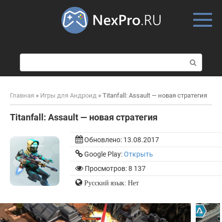
Skip
to
content
П
о
и
с
Главная
»
Игры для Андроид
»
Titanfall: Assault — новая стратегия
к
:
Titanfall: Assault — новая стратегия
Обновлено:
13.08.2017
Google Play:
Открыть
Просмотров: 8 137
Русский язык: Нет