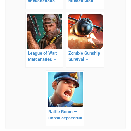
апокалепсис
пиксельная
война
League of War:
Zombie Gunship
Mercenaries –
Survival –
военная
уничтожайте
стратегия
зомби с
воздуха!
Battle Boom —
новая стратегия