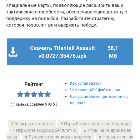
специальные карты, позволяющие расширить ваши
тактические способности, обеспечивающие должную
поддержку на поле боя. Разработайте стратегию,
которая позволит вам одержать победу.
Скачать Titanfall Assault
58,1
v0.0727.35476.apk
Мб
Как установить?
Рейтинг
Что такое APK-файл и кэш
Как установить приложения с
кэшем?
(
1
оценка, среднее
5
из
5
)
3d игры на android
Игры без интернета на Андроид
Игры для андроид бесплатно
Игры на Андроид без
кеша
Лучшие стрелялки на андроид
Новые игры на