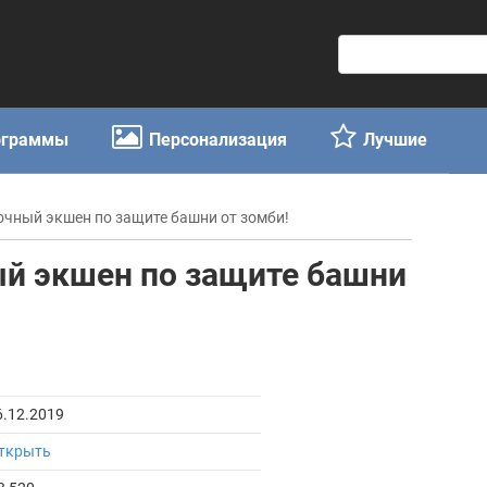
П
о
и
с
ограммы
Персонализация
Лучшие
к
:
сочный экшен по защите башни от зомби!
ый экшен по защите башни
6.12.2019
ткрыть