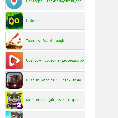
Periscope — транслируйте видео в реальном времени!
Natoons
Teardown Walkthrough
Upshot — простой видеоредактор
Bus Simulator 2015 — станьте настоящим водителем автобуса!
Мой Говорящий Том 2 – вырасти и воспитай своего котенка