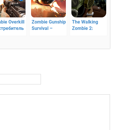
ie Overkill
Zombie Gunship
The Walking
стребитель
Survival –
Zombie 2:
би 3D
уничтожайте
Zombie shooter
зомби с
— зомби-шутер
воздуха!