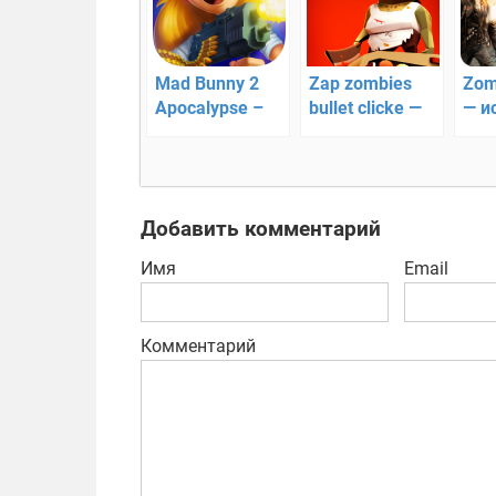
Mad Bunny 2
Zap zombies
Zomb
Apocalypse –
bullet clicke —
— и
защити
новый зомби-
зом
деревню от
шутер
мутантов!
Добавить комментарий
Имя
Email
Комментарий