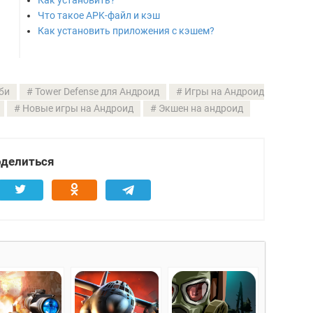
Как установить?
Что такое APK-файл и кэш
Как установить приложения с кэшем?
би
Tower Defense для Андроид
Игры на Андроид
Новые игры на Андроид
Экшен на андроид
делиться