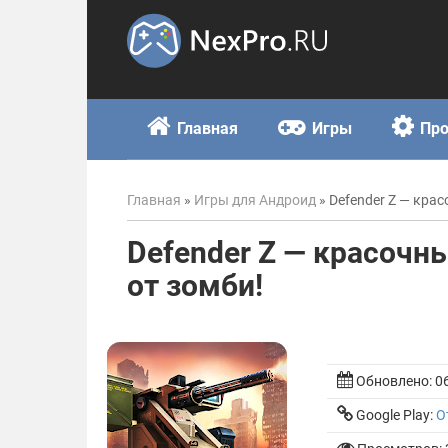
Skip
to
content
Главная
Игры
Пр
Главная
»
Игры для Андроид
»
Defender Z — кра
Defender Z — красочн
от зомби!
Обновлено:
0
Google Play:
О