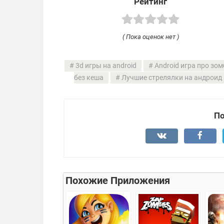
Рейтинг
( Пока оценок нет )
3d игры на android
Android игра про зом
без кеша
Лучшие стрелялки на андроид
По
Похожие Приложения