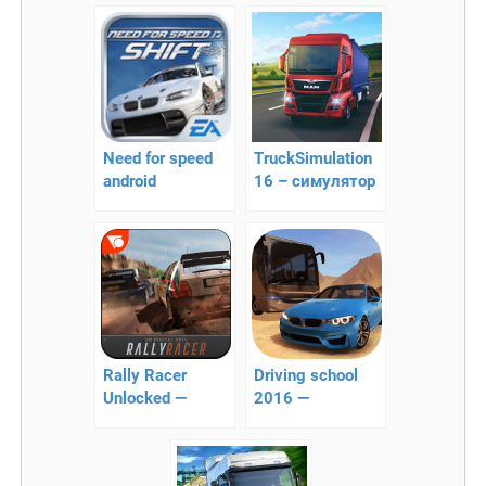
Need for speed
TruckSimulation
android
16 – симулятор
Популярные
дальнобойщика
Гонки
на андроид
Rally Racer
Driving school
Unlocked —
2016 —
раллийный
отличный
гоночный
симулятор
симулятор
вождения