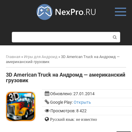
Skip
to
content
П
о
и
с
Главная
»
Игры для Андроид
»
3D American Truck на Андромд —
к
американский грузовик
:
3D American Truck на Андромд — американский
грузовик
Обновлено:
27.01.2014
Google Play:
Открыть
Просмотров: 8 422
Русский язык: не известно