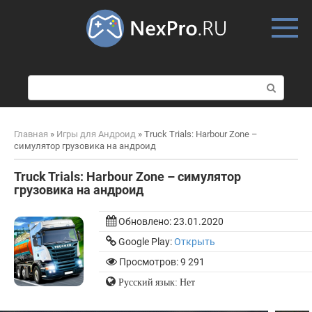
Skip
to
content
П
о
и
с
Главная
»
Игры для Андроид
»
Truck Trials: Harbour Zone –
к
симулятор грузовика на андроид
:
Truck Trials: Harbour Zone – симулятор
грузовика на андроид
Обновлено:
23.01.2020
Google Play:
Открыть
Просмотров: 9 291
Русский язык: Нет