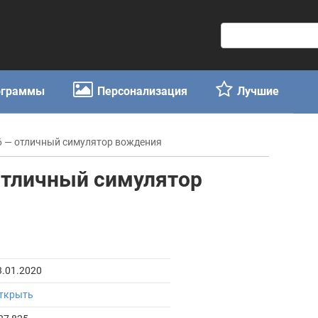
П
о
и
с
ограммы
Персонализация
Лучшие
к
:
016 — отличный симулятор вождения
 отличный симулятор
3.01.2020
ткрыть