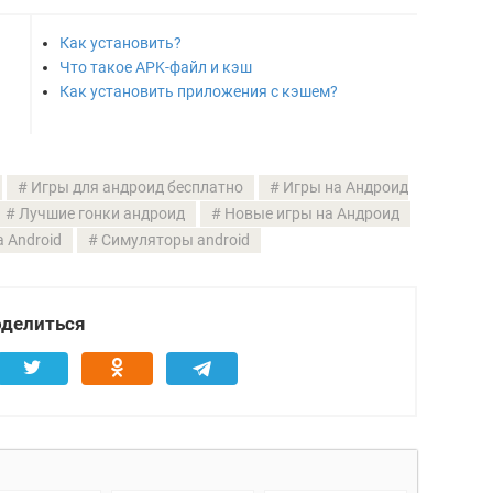
Как установить?
Что такое APK-файл и кэш
Как установить приложения с кэшем?
Игры для андроид бесплатно
Игры на Андроид
Лучшие гонки андроид
Новые игры на Андроид
 Android
Симуляторы android
делиться