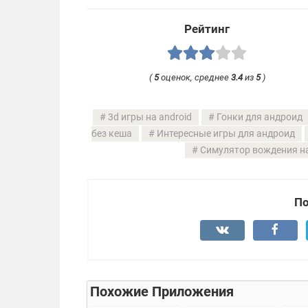
Рейтинг
(
5
оценок, среднее
3.4
из
5
)
3d игры на android
Гонки для андроид
без кеша
Интересные игры для андроид
Симулятор вождения на
По
Похожие Приложения