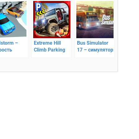
dstorm –
Extreme Hill
Bus Simulator
рость
Climb Parking
17 – симулятор
лотит с
Sim – крутая
автобуса
овой
поездка по
бездорожью