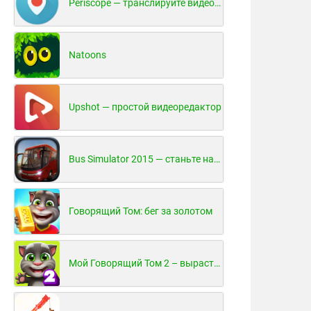
Periscope — транслируйте видео в реальном времени!
Natoons
Upshot — простой видеоредактор
Bus Simulator 2015 — станьте настоящим водителем автобуса!
Говорящий Том: бег за золотом
Мой Говорящий Том 2 – вырасти и воспитай своего котенка