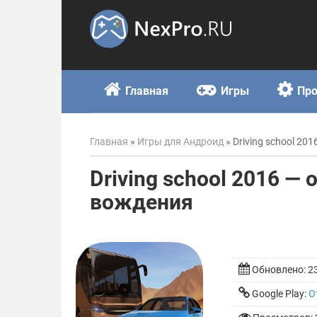
Skip
to
content
Главная
Игры
Пр
Главная
»
Игры для Андроид
»
Driving school 2
Driving school 2016 —
вождения
Обновлено:
2
Google Play:
О