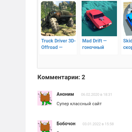
Truck Driver 3D-
Mad Drift —
Ski
Offroad —
гоночный
ско
симулятор
дрифт
пог
внедорожного
гол
вождения
Комментарии: 2
Аноним
06.02.2020 в 18:31
Супер классный сайт
Бобочон
03.01.2022 в 15:58