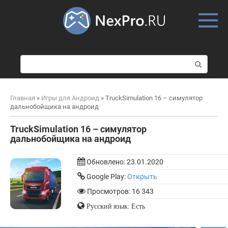
Skip
to
content
П
о
и
с
Главная
»
Игры для Андроид
»
TruckSimulation 16 – симулятор
к
дальнобойщика на андроид
:
TruckSimulation 16 – симулятор
дальнобойщика на андроид
Обновлено:
23.01.2020
Google Play:
Открыть
Просмотров: 16 343
Русский язык: Есть