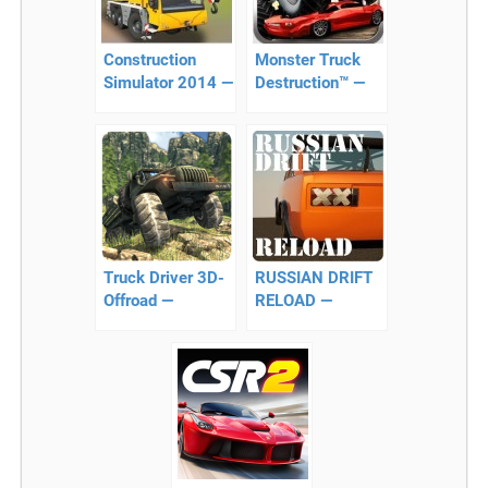
Construction
Monster Truck
Simulator 2014 —
Destruction™ —
один из лучших
бои грузовиков
строительных
симуляторов
Truck Driver 3D-
RUSSIAN DRIFT
Offroad —
RELOAD —
симулятор
поможет стать
внедорожного
королем дорог
вождения