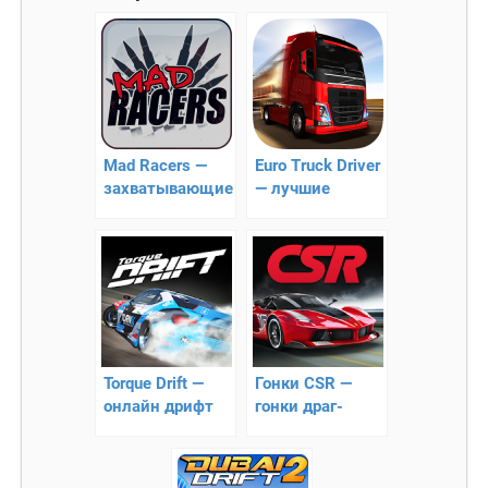
Mad Racers —
Euro Truck Driver
захватывающие
— лучшие
онлайн гонка
дальнобойщики
для Android
Torque Drift —
Гонки CSR —
онлайн дрифт
гонки драг-
гонки
рейсинг