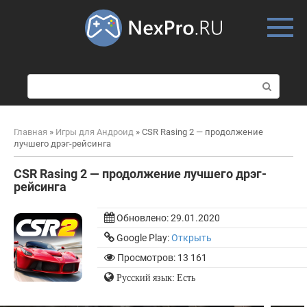
Skip
to
content
П
о
и
с
Главная
»
Игры для Андроид
»
CSR Rasing 2 — продолжение
к
лучшего дрэг-рейсинга
:
CSR Rasing 2 — продолжение лучшего дрэг-
рейсинга
Обновлено:
29.01.2020
Google Play:
Открыть
Просмотров: 13 161
Русский язык: Есть